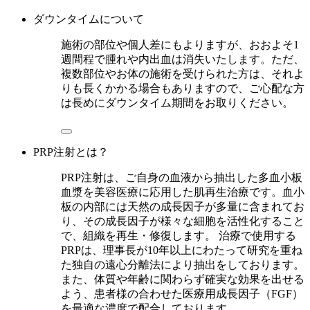
ダウンタイムについて
施術の部位や個人差にもよりますが、おおよそ1
週間程で腫れや内出血は消失いたします。ただ、
複数部位やお体の施術を受けられた方は、それよ
りも長くかかる場合もありますので、ご心配な方
は長めにダウンタイム期間をお取りください。
PRP注射とは？
PRP注射は、ご自身の血液から抽出した多血小板
血漿を美容医療に応用した肌再生治療です。血小
板の内部には天然の成長因子が多量に含まれてお
り、その成長因子が様々な細胞を活性化すること
で、組織を再生・修復します。 治療で使用する
PRPは、理事長が10年以上にわたって研究を重ね
た独自の遠心分離法により抽出をしております。
また、体質や年齢に関わらず確実な効果を出せる
よう、患者様の合わせた医療用成長因子（FGF）
を最適な濃度で配合しております。