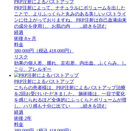
PRP注射によるバストアップ
PRP注射によって、ナチュラルにボリュームを出した
ことで、よりふっくらと丸みのある美しいバストライ
ンに仕上がっておりますね。 PRP注射は自己血液由来
の成分を使用し、お肌の内 ...続きを読む
経過
術後 8ヶ月
料金
380,000円（税込 418,000円）
リスク
効果の個人差、腫れ、左右差、内出血、ふくらみ、し
こり、アレルギー
PRP注射によるバストアップ
こちらの患者様は、PRP注射によるバストアップ治療
を2回お受けいただきました。 施術後は、一目で変化
を感じられるほど全体的にふっくらとボリュームが増
し、ハリ感も十分に出てい ...続きを読む
経過
術後 2年
料金
380,000円（税込 418,000円）