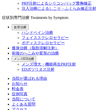
PRP注射によるシリコンバッグ豊胸修正
注入治療によるしこり・ふくらみ修正注射
症状別専門治療
Treatments by Symptom
血管治療
ハンドベイン治療
フェイススクレロセラピー
ボディスクレロセラピー
痩身治療（脂肪溶解注射）
術後のへこみや変形の治療
メンズED治療
メンズ増大・機能再生PRP注射
EDボツリヌス注射
当院が選ばれる理由
お知らせ
料金表
症例写真
当院について
よくある質問
アクセス