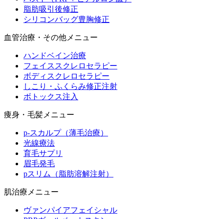
脂肪吸引後修正
シリコンバッグ豊胸修正
血管治療・その他メニュー
ハンドベイン治療
フェイススクレロセラピー
ボディスクレロセラピー
しこり・ふくらみ修正注射
ボトックス注入
痩身・毛髪メニュー
p-スカルプ（薄毛治療）
光線療法
育毛サプリ
眉毛発毛
pスリム（脂肪溶解注射）
肌治療メニュー
ヴァンパイアフェイシャル