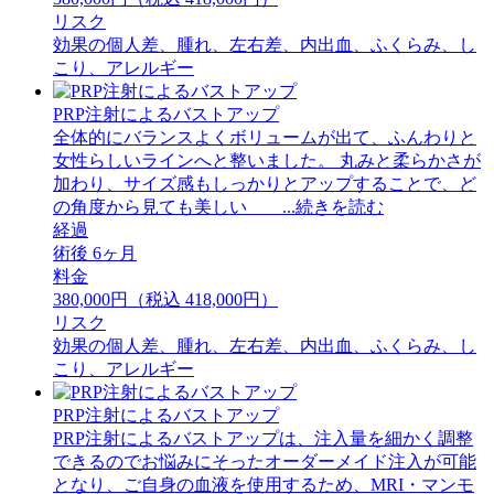
リスク
効果の個人差、腫れ、左右差、内出血、ふくらみ、し
こり、アレルギー
PRP注射によるバストアップ
全体的にバランスよくボリュームが出て、ふんわりと
女性らしいラインへと整いました。 丸みと柔らかさが
加わり、サイズ感もしっかりとアップすることで、ど
の角度から見ても美しい ...続きを読む
経過
術後 6ヶ月
料金
380,000円（税込 418,000円）
リスク
効果の個人差、腫れ、左右差、内出血、ふくらみ、し
こり、アレルギー
PRP注射によるバストアップ
PRP注射によるバストアップは、注入量を細かく調整
できるのでお悩みにそったオーダーメイド注入が可能
となり、ご自身の血液を使用するため、MRI・マンモ