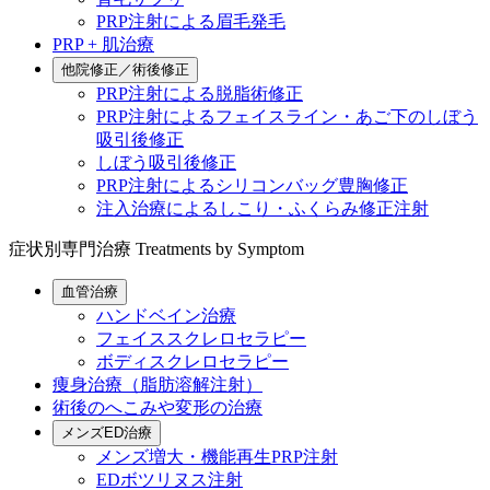
PRP注射による眉毛発毛
PRP + 肌治療
他院修正／術後修正
PRP注射による脱脂術修正
PRP注射によるフェイスライン・あご下のしぼう
吸引後修正
しぼう吸引後修正
PRP注射によるシリコンバッグ豊胸修正
注入治療によるしこり・ふくらみ修正注射
症状別専門治療
Treatments by Symptom
血管治療
ハンドベイン治療
フェイススクレロセラピー
ボディスクレロセラピー
痩身治療（脂肪溶解注射）
術後のへこみや変形の治療
メンズED治療
メンズ増大・機能再生PRP注射
EDボツリヌス注射