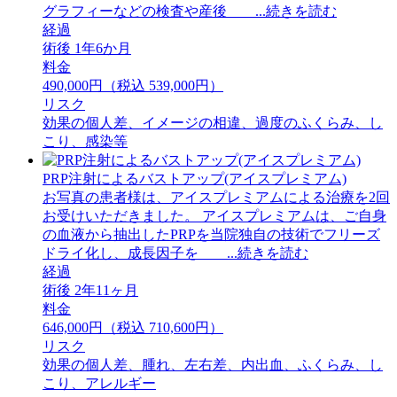
グラフィーなどの検査や産後 ...続きを読む
経過
術後 1年6か月
料金
490,000円（税込 539,000円）
リスク
効果の個人差、イメージの相違、過度のふくらみ、し
こり、感染等
PRP注射によるバストアップ(アイスプレミアム)
お写真の患者様は、アイスプレミアムによる治療を2回
お受けいただきました。 アイスプレミアムは、ご自身
の血液から抽出したPRPを当院独自の技術でフリーズ
ドライ化し、成長因子を ...続きを読む
経過
術後 2年11ヶ月
料金
646,000円（税込 710,600円）
リスク
効果の個人差、腫れ、左右差、内出血、ふくらみ、し
こり、アレルギー