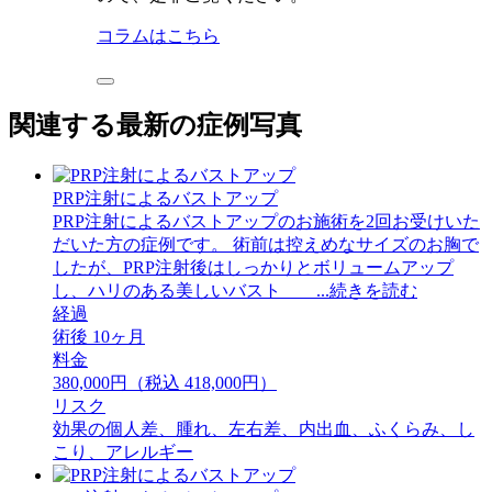
コラムはこちら
関連する最新の症例写真
PRP注射によるバストアップ
PRP注射によるバストアップのお施術を2回お受けいた
だいた方の症例です。 術前は控えめなサイズのお胸で
したが、PRP注射後はしっかりとボリュームアップ
し、ハリのある美しいバスト ...続きを読む
経過
術後 10ヶ月
料金
380,000円（税込 418,000円）
リスク
効果の個人差、腫れ、左右差、内出血、ふくらみ、し
こり、アレルギー