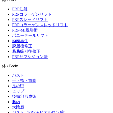
PRP注射
PRPコラーゲンリフト
PRPスレッドリフト
PRPコラーゲンスレッドリフト
PRP-MI脱脂術
ポニーテールリフト
歯肉再生
脱脂後修正
脂肪吸引後修正
PRPサブシジョン法
体 / Body
バスト
手・指・前腕
足の甲
ヒップ
後頭部形成術
膣内
大陰唇
バスト（PRP＋ヒアルロン酸）