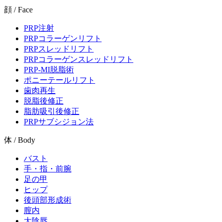
顔 / Face
PRP注射
PRPコラーゲンリフト
PRPスレッドリフト
PRPコラーゲンスレッドリフト
PRP-MI脱脂術
ポニーテールリフト
歯肉再生
脱脂後修正
脂肪吸引後修正
PRPサブシジョン法
体 / Body
バスト
手・指・前腕
足の甲
ヒップ
後頭部形成術
膣内
大陰唇