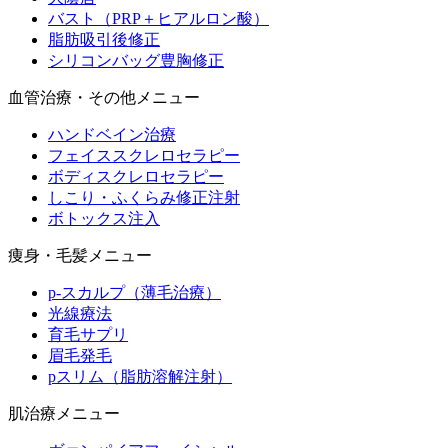
バスト（PRP＋ヒアルロン酸）
脂肪吸引後修正
シリコンバッグ豊胸修正
血管治療・その他メニュー
ハンドベイン治療
フェイススクレロセラピー
ボディスクレロセラピー
しこり・ふくらみ修正注射
ボトックス注入
痩身・毛髪メニュー
p-スカルプ（薄毛治療）
光線療法
育毛サプリ
眉毛発毛
pスリム（脂肪溶解注射）
肌治療メニュー