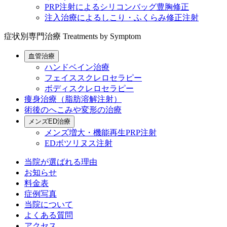
PRP注射によるシリコンバッグ豊胸修正
注入治療によるしこり・ふくらみ修正注射
症状別専門治療
Treatments by Symptom
血管治療
ハンドベイン治療
フェイススクレロセラピー
ボディスクレロセラピー
痩身治療（脂肪溶解注射）
術後のへこみや変形の治療
メンズED治療
メンズ増大・機能再生PRP注射
EDボツリヌス注射
当院が選ばれる理由
お知らせ
料金表
症例写真
当院について
よくある質問
アクセス