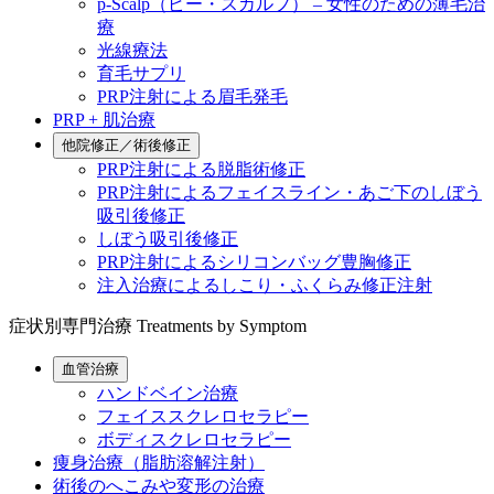
p-Scalp（ピー・スカルプ） – 女性のための薄毛治
療
光線療法
育毛サプリ
PRP注射による眉毛発毛
PRP + 肌治療
他院修正／術後修正
PRP注射による脱脂術修正
PRP注射によるフェイスライン・あご下のしぼう
吸引後修正
しぼう吸引後修正
PRP注射によるシリコンバッグ豊胸修正
注入治療によるしこり・ふくらみ修正注射
症状別専門治療
Treatments by Symptom
血管治療
ハンドベイン治療
フェイススクレロセラピー
ボディスクレロセラピー
痩身治療（脂肪溶解注射）
術後のへこみや変形の治療