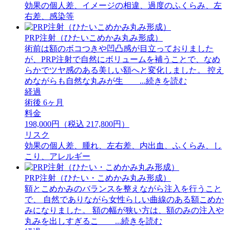
効果の個人差、イメージの相違、過度のふくらみ、左
右差、感染等
PRP注射（ひたいこめかみ丸み形成）
術前は額のボコつきや凹凸感が目立っておりました
が、PRP注射で自然にボリュームを補うことで、なめ
らかでツヤ感のある美しい額へと変化しました。 ⁡控え
めながらも自然な丸みが生 ...続きを読む
経過
術後 6ヶ月
料金
198,000円（税込 217,800円）
リスク
効果の個人差、腫れ、左右差、内出血、ふくらみ、し
こり、アレルギー
PRP注射（ひたい・こめかみ丸み形成）
額とこめかみのバランスを整えながら注入を行うこと
で、 自然でありながら女性らしい曲線のある額こめか
みになりました。 額の幅が狭い方は、額のみの注入や
丸みを出しすぎるこ ...続きを読む