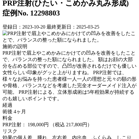
PRP注射(ひたい・こめかみ丸み形成)
症例No. 12298803
登録日：2023-10-20
最終更新日：2025-03-25
施術の説明
PRP注射で眉上やこめかみにかけての凹みを改善をしたこと
で、バランスの整った額になられました。 額はお顔の大部
分を占める部位ですので、凸凹が改善されるだけでも優しい
女性らしい印象がグッと上がりますね。 PRP注射では、
様々なお悩みを持った患者様一人一人の理想と元々の額の形
や骨格、バランスなどを考慮した完全オーダーメイド注入が
可能。 PRP注射による、立体形成術は5年程効果が持続する
のも嬉しいポイントです。
経過
術後 4ヶ月
料金
PRP注射： 198,000円
（税込 217,800円）
リスク
効果の個人差、腫れ、左右差、内出血、ふくらみ、しこり、