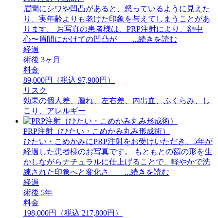
眉間にシワや凹凸があると、怒っているように見えた
り、実年齢よりも老けた印象を与えてしまうことがあ
ります。 お写真の患者様は、PRP注射により、額中
心〜眉間にかけての凹凸が ...続きを読む
経過
術後 3ヶ月
料金
89,000円（税込 97,900円）
リスク
効果の個人差、腫れ、左右差、内出血、ふくらみ、し
こり、アレルギー
PRP注射（ひたい・こめかみ丸み形成術）
ひたい・こめかみにPRP注射をお受けいただき、5年が
経過した患者様のお写真です。 もともとの額の形を生
かしながらナチュラルに仕上げることで、軽やかで洗
練された印象へと変化さ ...続きを読む
経過
術後 5年
料金
198,000円（税込 217,800円）