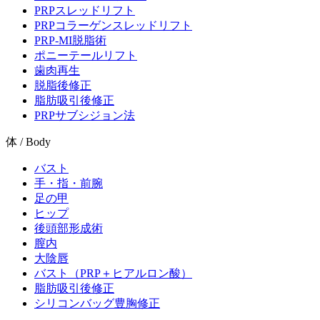
PRPスレッドリフト
PRPコラーゲンスレッドリフト
PRP-MI脱脂術
ポニーテールリフト
歯肉再生
脱脂後修正
脂肪吸引後修正
PRPサブシジョン法
体 / Body
バスト
手・指・前腕
足の甲
ヒップ
後頭部形成術
膣内
大陰唇
バスト（PRP＋ヒアルロン酸）
脂肪吸引後修正
シリコンバッグ豊胸修正