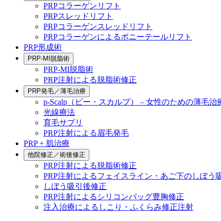
PRPコラーゲンリフト
PRPスレッドリフト
PRPコラーゲンスレッドリフト
PRPコラーゲンによるポニーテールリフト
PRP形成術
PRP-MI脱脂術
PRP-MI脱脂術
PRP注射による脱脂術修正
PRP発毛／薄毛治療
p-Scalp（ピー・スカルプ） – 女性のための薄毛治
光線療法
育毛サプリ
PRP注射による眉毛発毛
PRP + 肌治療
他院修正／術後修正
PRP注射による脱脂術修正
PRP注射によるフェイスライン・あご下のしぼう
しぼう吸引後修正
PRP注射によるシリコンバッグ豊胸修正
注入治療によるしこり・ふくらみ修正注射