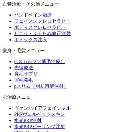
血管治療・その他メニュー
ハンドベイン治療
フェイススクレロセラピー
ボディスクレロセラピー
しこり・ふくらみ修正注射
ボトックス注入
痩身・毛髪メニュー
p-スカルプ（薄毛治療）
光線療法
育毛サプリ
眉毛発毛
pスリム（脂肪溶解注射）
肌治療メニュー
ヴァンパイアフェイシャル
PRPヴェルベットスキン
水光PRP注射
水光PRPピーリング注射