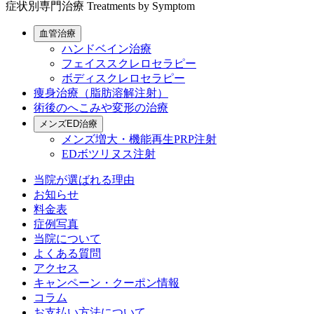
症状別専門治療
Treatments by Symptom
血管治療
ハンドベイン治療
フェイススクレロセラピー
ボディスクレロセラピー
痩身治療（脂肪溶解注射）
術後のへこみや変形の治療
メンズED治療
メンズ増大・機能再生PRP注射
EDボツリヌス注射
当院が選ばれる理由
お知らせ
料金表
症例写真
当院について
よくある質問
アクセス
キャンペーン・クーポン情報
コラム
お支払い方法について