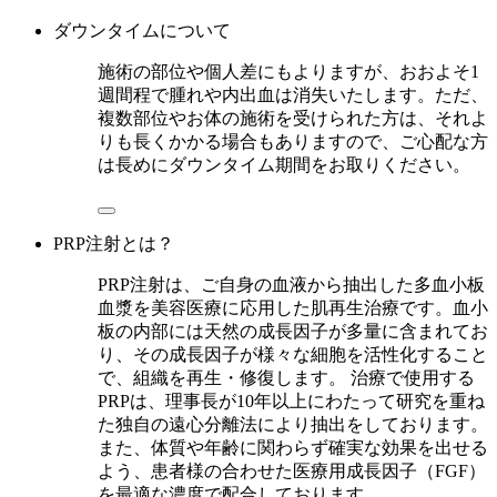
ダウンタイムについて
施術の部位や個人差にもよりますが、おおよそ1
週間程で腫れや内出血は消失いたします。ただ、
複数部位やお体の施術を受けられた方は、それよ
りも長くかかる場合もありますので、ご心配な方
は長めにダウンタイム期間をお取りください。
PRP注射とは？
PRP注射は、ご自身の血液から抽出した多血小板
血漿を美容医療に応用した肌再生治療です。血小
板の内部には天然の成長因子が多量に含まれてお
り、その成長因子が様々な細胞を活性化すること
で、組織を再生・修復します。 治療で使用する
PRPは、理事長が10年以上にわたって研究を重ね
た独自の遠心分離法により抽出をしております。
また、体質や年齢に関わらず確実な効果を出せる
よう、患者様の合わせた医療用成長因子（FGF）
を最適な濃度で配合しております。