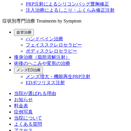
PRP注射によるシリコンバッグ豊胸修正
注入治療によるしこり・ふくらみ修正注射
症状別専門治療
Treatments by Symptom
血管治療
ハンドベイン治療
フェイススクレロセラピー
ボディスクレロセラピー
痩身治療（脂肪溶解注射）
術後のへこみや変形の治療
メンズED治療
メンズ増大・機能再生PRP注射
EDボツリヌス注射
当院が選ばれる理由
お知らせ
料金表
症例写真
当院について
よくある質問
アクセス