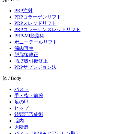
PRP注射
PRPコラーゲンリフト
PRPスレッドリフト
PRPコラーゲンスレッドリフト
PRP-MI脱脂術
ポニーテールリフト
歯肉再生
脱脂後修正
脂肪吸引後修正
PRPサブシジョン法
体 / Body
バスト
手・指・前腕
足の甲
ヒップ
後頭部形成術
膣内
大陰唇
バスト（PRP＋ヒアルロン酸）