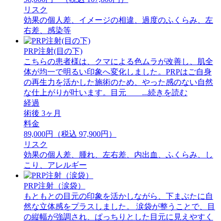
リスク
効果の個人差、イメージの相違、過度のふくらみ、左
右差、感染等
PRP注射(目の下)
こちらの患者様は、クマによる色ムラが改善し、肌全
体が均一で明るい印象へ変化しました。PRPはご自身
の再生力を活かした施術のため、やった感のない自然
な仕上がりが叶います。目元 ...続きを読む
経過
術後 3ヶ月
料金
89,000円（税込 97,900円）
リスク
効果の個人差、腫れ、左右差、内出血、ふくらみ、し
こり、アレルギー
PRP注射（涙袋）
もともとの目元の印象を活かしながら、下まぶたに自
然な立体感をプラスしました。 ⁡涙袋が整うことで、目
の縦幅が強調され、ぱっちりとした目元に見えやすく