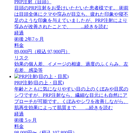
PRP注射（目頭）
目頭のPRP注射をお受けいただいた患者様です。 術前
は目頭全体にクマや窪みが目立ち、疲れた印象や寝不
足のような印象を与えていましたが、PRP注射により
窪みが改善されたことで、 ...続きを読む
経過
術後 2年7ヶ月
料金
89,000円（税込 97,900円）
リスク
効果の個人差、イメージの相違、過度のふくらみ、左
右差、感染等
PRP注射(目の上・目尻)
年齢とともに気になりやすい目の上のくぼみや目尻の
シワですが、PRP注射なら、繊細な目元にも自然にア
プローチが可能です。くぼみやシワを改善しながら、
肌再生効果によって肌質まで ...続きを読む
経過
術後 5ヶ月
料金
98,000円〜（税込 107,800円）