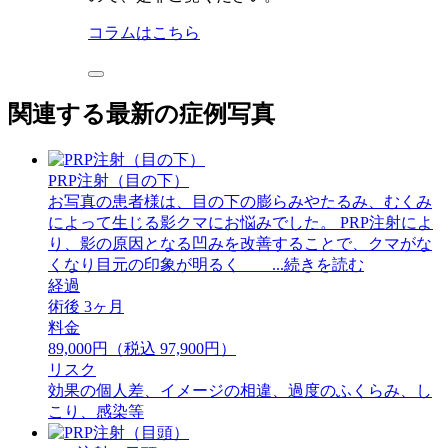
コラムはこちら
関連する最新の症例写真
PRP注射（目の下）
お写真の患者様は、目の下の膨らみやたるみ、むくみ
によって生じる影クマにお悩みでした。 PRP注射によ
り、影の原因となる凹みを改善することで、クマがな
くなり目元の印象が明るく ...続きを読む
経過
術後 3ヶ月
料金
89,000円（税込 97,900円）
リスク
効果の個人差、イメージの相違、過度のふくらみ、し
こり、感染等