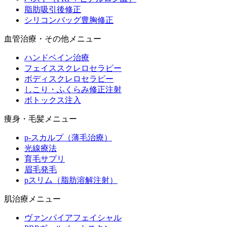
脂肪吸引後修正
シリコンバッグ豊胸修正
血管治療・その他メニュー
ハンドベイン治療
フェイススクレロセラピー
ボディスクレロセラピー
しこり・ふくらみ修正注射
ボトックス注入
痩身・毛髪メニュー
p-スカルプ（薄毛治療）
光線療法
育毛サプリ
眉毛発毛
pスリム（脂肪溶解注射）
肌治療メニュー
ヴァンパイアフェイシャル