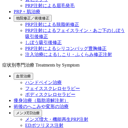
PRP注射による眉毛発毛
PRP + 肌治療
他院修正／術後修正
PRP注射による脱脂術修正
PRP注射によるフェイスライン・あご下のしぼう
吸引後修正
しぼう吸引後修正
PRP注射によるシリコンバッグ豊胸修正
注入治療によるしこり・ふくらみ修正注射
症状別専門治療
Treatments by Symptom
血管治療
ハンドベイン治療
フェイススクレロセラピー
ボディスクレロセラピー
痩身治療（脂肪溶解注射）
術後のへこみや変形の治療
メンズED治療
メンズ増大・機能再生PRP注射
EDボツリヌス注射