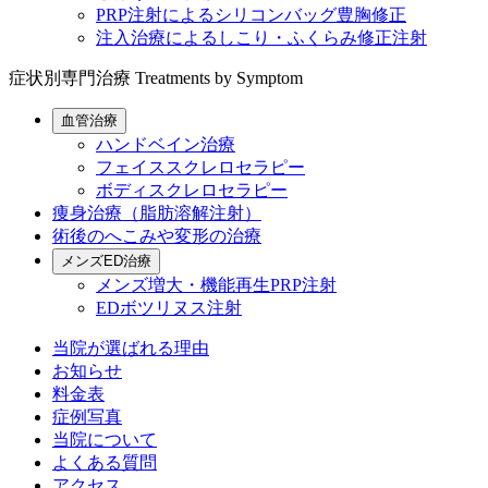
PRP注射によるシリコンバッグ豊胸修正
注入治療によるしこり・ふくらみ修正注射
症状別専門治療
Treatments by Symptom
血管治療
ハンドベイン治療
フェイススクレロセラピー
ボディスクレロセラピー
痩身治療（脂肪溶解注射）
術後のへこみや変形の治療
メンズED治療
メンズ増大・機能再生PRP注射
EDボツリヌス注射
当院が選ばれる理由
お知らせ
料金表
症例写真
当院について
よくある質問
アクセス