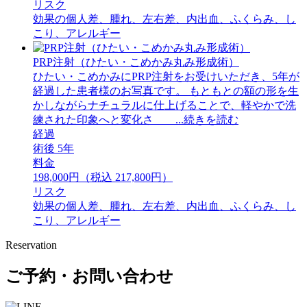
リスク
効果の個人差、腫れ、左右差、内出血、ふくらみ、し
こり、アレルギー
PRP注射（ひたい・こめかみ丸み形成術）
ひたい・こめかみにPRP注射をお受けいただき、5年が
経過した患者様のお写真です。 もともとの額の形を生
かしながらナチュラルに仕上げることで、軽やかで洗
練された印象へと変化さ ...続きを読む
経過
術後 5年
料金
198,000円（税込 217,800円）
リスク
効果の個人差、腫れ、左右差、内出血、ふくらみ、し
こり、アレルギー
Reservation
ご予約・お問い合わせ