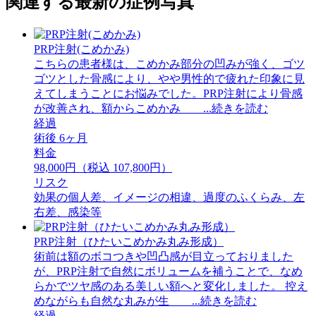
関連する最新の症例写真
PRP注射(こめかみ)
こちらの患者様は、こめかみ部分の凹みが強く、ゴツ
ゴツとした骨感により、やや男性的で疲れた印象に見
えてしまうことにお悩みでした。PRP注射により骨感
が改善され、額からこめかみ ...続きを読む
経過
術後 6ヶ月
料金
98,000円（税込 107,800円）
リスク
効果の個人差、イメージの相違、過度のふくらみ、左
右差、感染等
PRP注射（ひたいこめかみ丸み形成）
術前は額のボコつきや凹凸感が目立っておりました
が、PRP注射で自然にボリュームを補うことで、なめ
らかでツヤ感のある美しい額へと変化しました。 ⁡控え
めながらも自然な丸みが生 ...続きを読む
経過