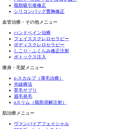
脂肪吸引後修正
シリコンバッグ豊胸修正
血管治療・その他メニュー
ハンドベイン治療
フェイススクレロセラピー
ボディスクレロセラピー
しこり・ふくらみ修正注射
ボトックス注入
痩身・毛髪メニュー
p-スカルプ（薄毛治療）
光線療法
育毛サプリ
眉毛発毛
pスリム（脂肪溶解注射）
肌治療メニュー
ヴァンパイアフェイシャル