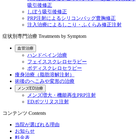
吸引後修正
しぼう吸引後修正
PRP注射によるシリコンバッグ豊胸修正
注入治療によるしこり・ふくらみ修正注射
症状別専門治療
Treatments by Symptom
血管治療
ハンドベイン治療
フェイススクレロセラピー
ボディスクレロセラピー
痩身治療（脂肪溶解注射）
術後のへこみや変形の治療
メンズED治療
メンズ増大・機能再生PRP注射
EDボツリヌス注射
コンテンツ
Contents
当院が選ばれる理由
お知らせ
料金表