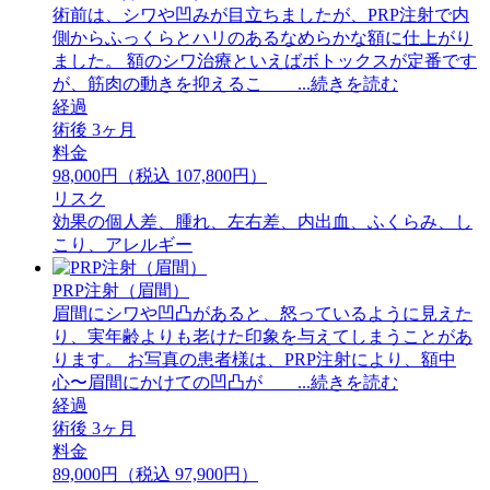
術前は、シワや凹みが目立ちましたが、PRP注射で内
側からふっくらとハリのあるなめらかな額に仕上がり
ました。 額のシワ治療といえばボトックスが定番です
が、筋肉の動きを抑えるこ ...続きを読む
経過
術後 3ヶ月
料金
98,000円（税込 107,800円）
リスク
効果の個人差、腫れ、左右差、内出血、ふくらみ、し
こり、アレルギー
PRP注射（眉間）
眉間にシワや凹凸があると、怒っているように見えた
り、実年齢よりも老けた印象を与えてしまうことがあ
ります。 お写真の患者様は、PRP注射により、額中
心〜眉間にかけての凹凸が ...続きを読む
経過
術後 3ヶ月
料金
89,000円（税込 97,900円）