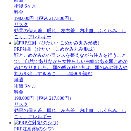
術後 6ヶ月
料金
198,000円（税込 217,800円）
リスク
効果の個人差、腫れ、左右差、内出血、ふくらみ、し
こり、アレルギー
PRP注射（ひたい・こめかみ丸み形成）
額とこめかみのバランスを整えながら注入を行うこと
で、 自然でありながら女性らしい曲線のある額こめか
みになりました。 額の幅が狭い方は、額のみの注入や
丸みを出しすぎるこ ...続きを読む
経過
術後 3ヶ月
料金
198,000円（税込 217,800円）
リスク
効果の個人差、腫れ、左右差、内出血、ふくらみ、し
こり、アレルギー
PRP注射(額のシワ)