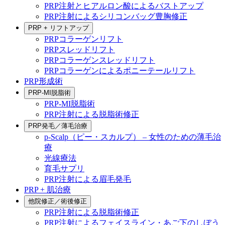
PRP注射とヒアルロン酸によるバストアップ
PRP注射によるシリコンバッグ豊胸修正
PRP + リフトアップ
PRPコラーゲンリフト
PRPスレッドリフト
PRPコラーゲンスレッドリフト
PRPコラーゲンによるポニーテールリフト
PRP形成術
PRP-MI脱脂術
PRP-MI脱脂術
PRP注射による脱脂術修正
PRP発毛／薄毛治療
p-Scalp（ピー・スカルプ） – 女性のための薄毛治
療
光線療法
育毛サプリ
PRP注射による眉毛発毛
PRP + 肌治療
他院修正／術後修正
PRP注射による脱脂術修正
PRP注射によるフェイスライン・あご下のしぼう