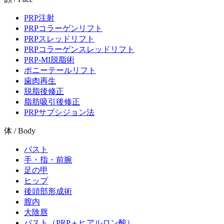
PRP注射
PRPコラーゲンリフト
PRPスレッドリフト
PRPコラーゲンスレッドリフト
PRP-MI脱脂術
ポニーテールリフト
歯肉再生
脱脂後修正
脂肪吸引後修正
PRPサブシジョン法
体 / Body
バスト
手・指・前腕
足の甲
ヒップ
後頭部形成術
膣内
大陰唇
バスト（PRP＋ヒアルロン酸）