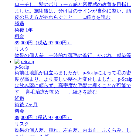
ローチし、髪のボリューム感と密度感の改善を目指し
ました。施術後は、分け目のラインが自然に整い、頭
皮の見え方がやわらぐこと ...続きを読む
経過
術後 1年
料金
89,000円（税込 97,900円）
リスク
効果の個人差、一時的な薄毛の進行、かぶれ、感染等
p-Scalp
術前は地肌が目立ちましたが、p-Scalpによって毛の密
度が高まり、より美しい髪へと変化しました。 p-Scalp
は飲み薬に頼らず、高密度な毛髪に導くことが可能で
す。 育毛治療が初め ...続きを読む
経過
術後 7ヶ月
料金
89,000円（税込 97,900円）
リスク
効果の個人差、腫れ、左右差、内出血、ふくらみ、し