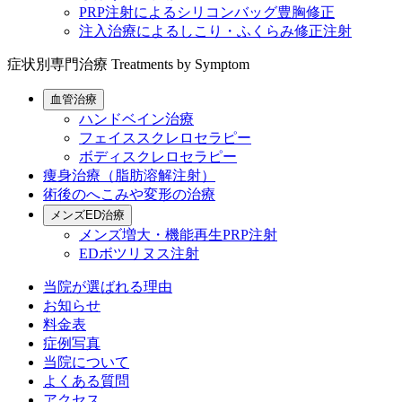
PRP注射によるシリコンバッグ豊胸修正
注入治療によるしこり・ふくらみ修正注射
症状別専門治療
Treatments by Symptom
血管治療
ハンドベイン治療
フェイススクレロセラピー
ボディスクレロセラピー
痩身治療（脂肪溶解注射）
術後のへこみや変形の治療
メンズED治療
メンズ増大・機能再生PRP注射
EDボツリヌス注射
当院が選ばれる理由
お知らせ
料金表
症例写真
当院について
よくある質問
アクセス