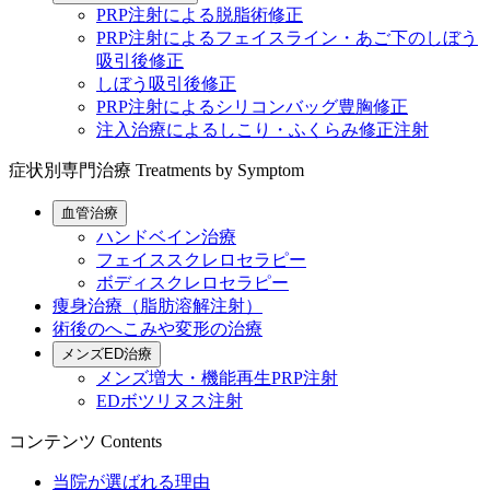
PRP注射による脱脂術修正
PRP注射によるフェイスライン・あご下のしぼう
吸引後修正
しぼう吸引後修正
PRP注射によるシリコンバッグ豊胸修正
注入治療によるしこり・ふくらみ修正注射
症状別専門治療
Treatments by Symptom
血管治療
ハンドベイン治療
フェイススクレロセラピー
ボディスクレロセラピー
痩身治療（脂肪溶解注射）
術後のへこみや変形の治療
メンズED治療
メンズ増大・機能再生PRP注射
EDボツリヌス注射
コンテンツ
Contents
当院が選ばれる理由