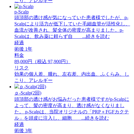
こり、アレルギー
p-Scalp
頭頂部の透け感が気になっていた患者様でしたが、p-
Scalpにより活力が低下していた毛細血管が活性化し、
血流が改善され、髪全体の密度が高まりました。p-
Scalpは、飲み薬に頼らず自 ...続きを読む
経過
術後 1年
料金
89,000円（税込 97,900円）
リスク
効果の個人差、腫れ、左右差、内出血、ふくらみ、し
こり、アレルギー
ｐ-Scalp(2回)
頭頂部の透け感がお悩みだった患者様ですがp-Scalpに
よって、髪の密度が高まり、透け感がなくなりまし
た。 ⁡p-Scalpは、当院オリジナルの「PRP＋FGFカクテ
ル」を頭皮に注入し、細胞 ...続きを読む
経過
術後 3年