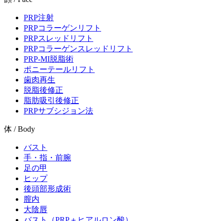
PRP注射
PRPコラーゲンリフト
PRPスレッドリフト
PRPコラーゲンスレッドリフト
PRP-MI脱脂術
ポニーテールリフト
歯肉再生
脱脂後修正
脂肪吸引後修正
PRPサブシジョン法
体 / Body
バスト
手・指・前腕
足の甲
ヒップ
後頭部形成術
膣内
大陰唇
バスト（PRP＋ヒアルロン酸）