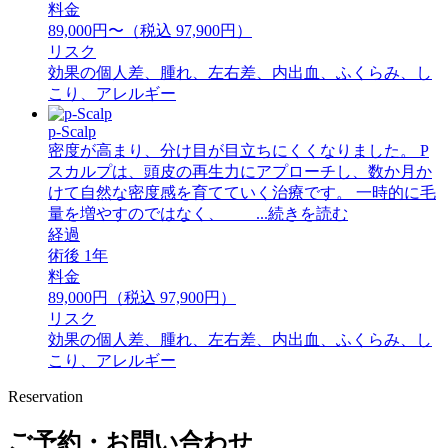
料金
89,000円〜（税込 97,900円）
リスク
効果の個人差、腫れ、左右差、内出血、ふくらみ、し
こり、アレルギー
p-Scalp
密度が高まり、分け目が目立ちにくくなりました。 P
スカルプは、頭皮の再生力にアプローチし、数か月か
けて自然な密度感を育てていく治療です。 一時的に毛
量を増やすのではなく、 ...続きを読む
経過
術後 1年
料金
89,000円（税込 97,900円）
リスク
効果の個人差、腫れ、左右差、内出血、ふくらみ、し
こり、アレルギー
Reservation
ご予約・お問い合わせ