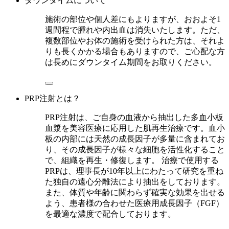
ダウンタイムについて
施術の部位や個人差にもよりますが、おおよそ1
週間程で腫れや内出血は消失いたします。ただ、
複数部位やお体の施術を受けられた方は、それよ
りも長くかかる場合もありますので、ご心配な方
は長めにダウンタイム期間をお取りください。
PRP注射とは？
PRP注射は、ご自身の血液から抽出した多血小板
血漿を美容医療に応用した肌再生治療です。血小
板の内部には天然の成長因子が多量に含まれてお
り、その成長因子が様々な細胞を活性化すること
で、組織を再生・修復します。 治療で使用する
PRPは、理事長が10年以上にわたって研究を重ね
た独自の遠心分離法により抽出をしております。
また、体質や年齢に関わらず確実な効果を出せる
よう、患者様の合わせた医療用成長因子（FGF）
を最適な濃度で配合しております。