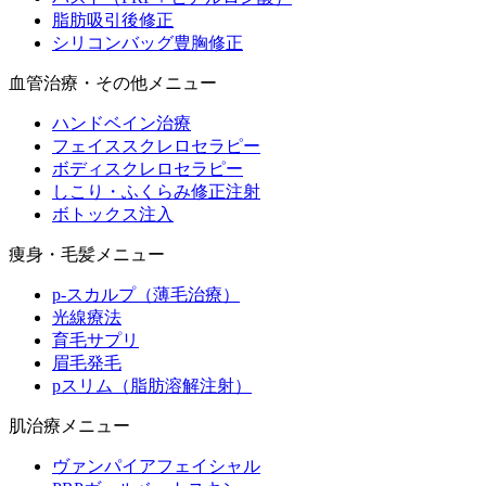
脂肪吸引後修正
シリコンバッグ豊胸修正
血管治療・その他メニュー
ハンドベイン治療
フェイススクレロセラピー
ボディスクレロセラピー
しこり・ふくらみ修正注射
ボトックス注入
痩身・毛髪メニュー
p-スカルプ（薄毛治療）
光線療法
育毛サプリ
眉毛発毛
pスリム（脂肪溶解注射）
肌治療メニュー
ヴァンパイアフェイシャル