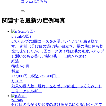
コラムはこちら
関連する最新の症例写真
p-Scalp(3回)
pスカルプの3回コースをお受けいただいた患者様で
す。 術前は分け目の透け感が目立ち、髪の毛自体も乾
燥気味でしたが、3回コース終了後は毛の密度がアップ
し潤いのある美しい髪の毛 ...続きを読む
経過
術後 6ヶ月
料金
227,000円（税込 249,700円）
リスク
効果の個人差、腫れ、左右差、内出血、ふくらみ、し
こり、アレルギー
p-Scalp
分け目の広がりや頭皮の透け感が気になる部位へアプ