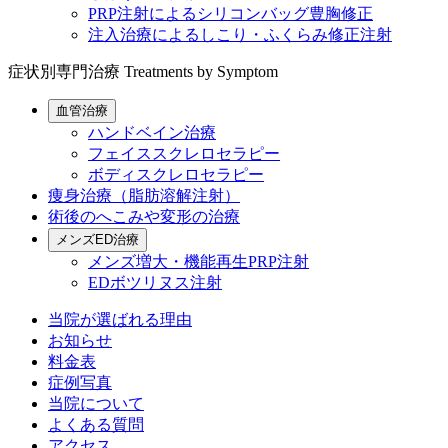
PRP注射によるシリコンバッグ豊胸修正
注入治療によるしこり・ふくらみ修正注射
症状別専門治療
Treatments by Symptom
血管治療
ハンドベイン治療
フェイススクレロセラピー
ボディスクレロセラピー
痩身治療（脂肪溶解注射）
術後のへこみや変形の治療
メンズED治療
メンズ増大・機能再生PRP注射
EDボツリヌス注射
当院が選ばれる理由
お知らせ
料金表
症例写真
当院について
よくある質問
アクセス