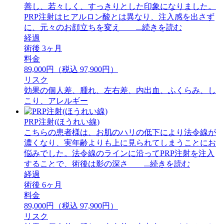
善し、若々しく、すっきりとした印象になりました。
PRP注射はヒアルロン酸とは異なり、注入感を出さず
に、元々のお顔立ちを変え ...続きを読む
経過
術後 3ヶ月
料金
89,000円（税込 97,900円）
リスク
効果の個人差、腫れ、左右差、内出血、ふくらみ、し
こり、アレルギー
PRP注射(ほうれい線)
こちらの患者様は、お肌のハリの低下により法令線が
濃くなり、実年齢よりも上に見られてしまうことにお
悩みでした。法令線のラインに沿ってPRP注射を注入
することで、術後は影の深さ ...続きを読む
経過
術後 6ヶ月
料金
89,000円（税込 97,900円）
リスク