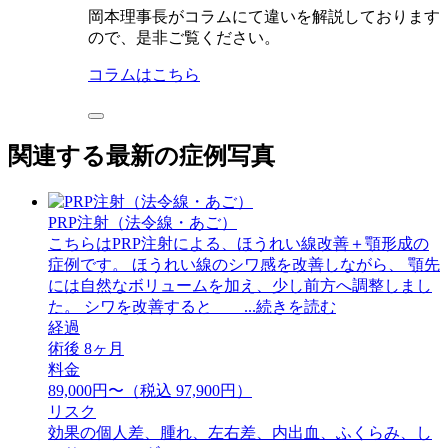
岡本理事長がコラムにて違いを解説しております
ので、是非ご覧ください。
コラムはこちら
関連する最新の症例写真
PRP注射（法令線・あご）
こちらはPRP注射による、ほうれい線改善＋顎形成の
症例です。 ほうれい線のシワ感を改善しながら、 顎先
には自然なボリュームを加え、少し前方へ調整しまし
た。 シワを改善すると ...続きを読む
経過
術後 8ヶ月
料金
89,000円〜（税込 97,900円）
リスク
効果の個人差、腫れ、左右差、内出血、ふくらみ、し