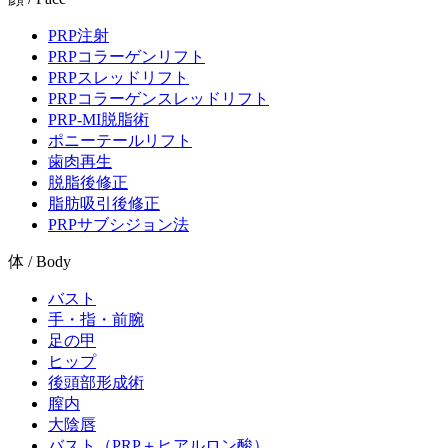
PRP注射
PRPコラーゲンリフト
PRPスレッドリフト
PRPコラーゲンスレッドリフト
PRP-MI脱脂術
ポニーテールリフト
歯肉再生
脱脂後修正
脂肪吸引後修正
PRPサブシジョン法
体 / Body
バスト
手・指・前腕
足の甲
ヒップ
後頭部形成術
膣内
大陰唇
バスト（PRP＋ヒアルロン酸）