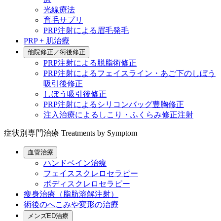
光線療法
育毛サプリ
PRP注射による眉毛発毛
PRP + 肌治療
他院修正／術後修正
PRP注射による脱脂術修正
PRP注射によるフェイスライン・あご下のしぼう
吸引後修正
しぼう吸引後修正
PRP注射によるシリコンバッグ豊胸修正
注入治療によるしこり・ふくらみ修正注射
症状別専門治療
Treatments by Symptom
血管治療
ハンドベイン治療
フェイススクレロセラピー
ボディスクレロセラピー
痩身治療（脂肪溶解注射）
術後のへこみや変形の治療
メンズED治療