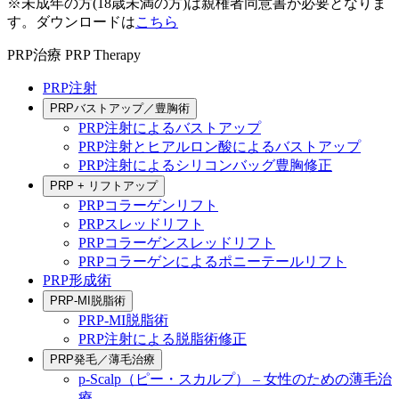
※未成年の方(18歳未満の方)は親権者同意書が必要となりま
す。ダウンロードは
こちら
PRP治療
PRP Therapy
PRP注射
PRPバストアップ／豊胸術
PRP注射によるバストアップ
PRP注射とヒアルロン酸によるバストアップ
PRP注射によるシリコンバッグ豊胸修正
PRP + リフトアップ
PRPコラーゲンリフト
PRPスレッドリフト
PRPコラーゲンスレッドリフト
PRPコラーゲンによるポニーテールリフト
PRP形成術
PRP-MI脱脂術
PRP-MI脱脂術
PRP注射による脱脂術修正
PRP発毛／薄毛治療
p-Scalp（ピー・スカルプ） – 女性のための薄毛治
療