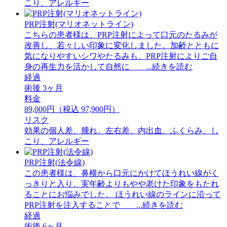
こり、アレルギー
PRP注射(マリオネットライン)
こちらの患者様は、PRP注射によって口元のたるみが
改善し、若々しい印象に変化しました。加齢とともに
気になりやすいシワやたるみも、PRP注射によりご自
身の再生力を活かして自然に ...続きを読む
経過
術後 3ヶ月
料金
89,000円（税込 97,900円）
リスク
効果の個人差、腫れ、左右差、内出血、ふくらみ、し
こり、アレルギー
PRP注射(法令線)
この患者様は、鼻横から口元にかけてほうれい線がく
っきりと入り、実年齢よりもやや老けた印象をもたれ
ることにお悩みでした。 ほうれい線のラインに沿って
PRP注射を注入することで ...続きを読む
経過
術後 6ヶ月