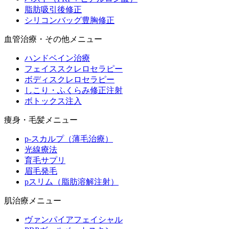
脂肪吸引後修正
シリコンバッグ豊胸修正
血管治療・その他メニュー
ハンドベイン治療
フェイススクレロセラピー
ボディスクレロセラピー
しこり・ふくらみ修正注射
ボトックス注入
痩身・毛髪メニュー
p-スカルプ（薄毛治療）
光線療法
育毛サプリ
眉毛発毛
pスリム（脂肪溶解注射）
肌治療メニュー
ヴァンパイアフェイシャル