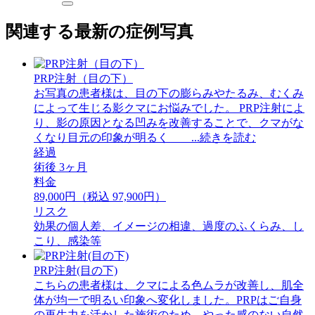
関連する最新の症例写真
PRP注射（目の下）
お写真の患者様は、目の下の膨らみやたるみ、むくみ
によって生じる影クマにお悩みでした。 PRP注射によ
り、影の原因となる凹みを改善することで、クマがな
くなり目元の印象が明るく ...続きを読む
経過
術後 3ヶ月
料金
89,000円（税込 97,900円）
リスク
効果の個人差、イメージの相違、過度のふくらみ、し
こり、感染等
PRP注射(目の下)
こちらの患者様は、クマによる色ムラが改善し、肌全
体が均一で明るい印象へ変化しました。PRPはご自身
の再生力を活かした施術のため、やった感のない自然