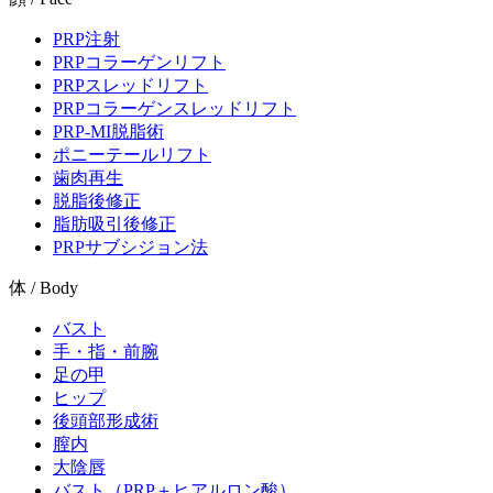
PRP注射
PRPコラーゲンリフト
PRPスレッドリフト
PRPコラーゲンスレッドリフト
PRP-MI脱脂術
ポニーテールリフト
歯肉再生
脱脂後修正
脂肪吸引後修正
PRPサブシジョン法
体 / Body
バスト
手・指・前腕
足の甲
ヒップ
後頭部形成術
膣内
大陰唇
バスト（PRP＋ヒアルロン酸）