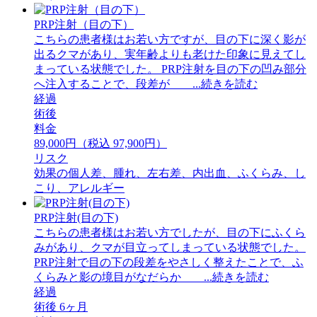
PRP注射（目の下）
こちらの患者様はお若い方ですが、目の下に深く影が
出るクマがあり、実年齢よりも老けた印象に見えてし
まっている状態でした。 PRP注射を目の下の凹み部分
へ注入することで、段差が ...続きを読む
経過
術後
料金
89,000円（税込 97,900円）
リスク
効果の個人差、腫れ、左右差、内出血、ふくらみ、し
こり、アレルギー
PRP注射(目の下)
こちらの患者様はお若い方でしたが、目の下にふくら
みがあり、クマが目立ってしまっている状態でした。
PRP注射で目の下の段差をやさしく整えたことで、ふ
くらみと影の境目がなだらか ...続きを読む
経過
術後 6ヶ月