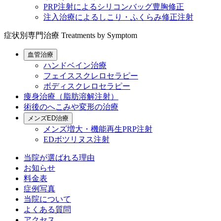
PRP注射によるシリコンバッグ豊胸修正
注入治療によるしこり・ふくらみ修正注射
症状別専門治療
Treatments by Symptom
血管治療
ハンドベイン治療
フェイススクレロセラピー
ボディスクレロセラピー
痩身治療（脂肪溶解注射）
術後のへこみや変形の治療
メンズED治療
メンズ増大・機能再生PRP注射
EDボツリヌス注射
当院が選ばれる理由
お知らせ
料金表
症例写真
当院について
よくある質問
アクセス