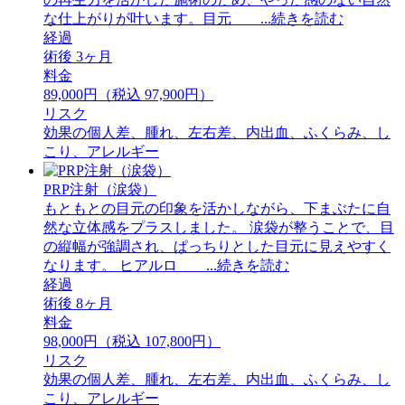
な仕上がりが叶います。目元 ...続きを読む
経過
術後 3ヶ月
料金
89,000円（税込 97,900円）
リスク
効果の個人差、腫れ、左右差、内出血、ふくらみ、し
こり、アレルギー
PRP注射（涙袋）
もともとの目元の印象を活かしながら、下まぶたに自
然な立体感をプラスしました。 ⁡涙袋が整うことで、目
の縦幅が強調され、ぱっちりとした目元に見えやすく
なります。 ⁡ヒアルロ ...続きを読む
経過
術後 8ヶ月
料金
98,000円（税込 107,800円）
リスク
効果の個人差、腫れ、左右差、内出血、ふくらみ、し
こり、アレルギー