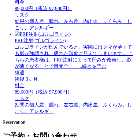
料金
89,000円（税込 97,900円）
リスク
効果の個人差、腫れ、左右差、内出血、ふくらみ、し
こり、アレルギー
PRP注射(ゴルゴライン)
ゴルゴラインが凹んでいると、実際にはクマが薄くて
も影が強調され、疲れた印象に見えてしまいます。 ⁡こ
ちらの患者様は、PRP注射によって凹みが改善し、影
が薄くなることで目元全 ...続きを読む
経過
術後 3ヶ月
料金
89,000円（税込 97,900円）
リスク
効果の個人差、腫れ、左右差、内出血、ふくらみ、し
こり、アレルギー
Reservation
ご予約・お問い合わせ