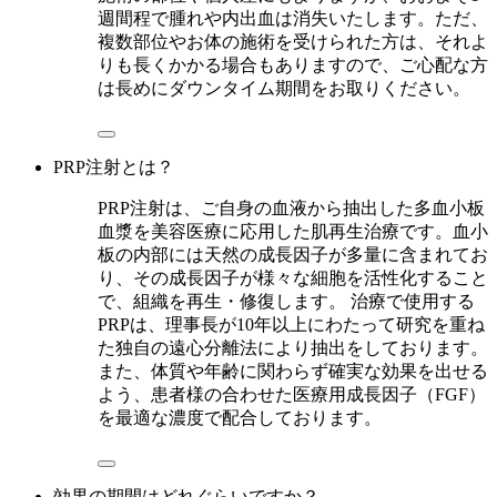
週間程で腫れや内出血は消失いたします。ただ、
複数部位やお体の施術を受けられた方は、それよ
りも長くかかる場合もありますので、ご心配な方
は長めにダウンタイム期間をお取りください。
PRP注射とは？
PRP注射は、ご自身の血液から抽出した多血小板
血漿を美容医療に応用した肌再生治療です。血小
板の内部には天然の成長因子が多量に含まれてお
り、その成長因子が様々な細胞を活性化すること
で、組織を再生・修復します。 治療で使用する
PRPは、理事長が10年以上にわたって研究を重ね
た独自の遠心分離法により抽出をしております。
また、体質や年齢に関わらず確実な効果を出せる
よう、患者様の合わせた医療用成長因子（FGF）
を最適な濃度で配合しております。
効果の期間はどれぐらいですか？