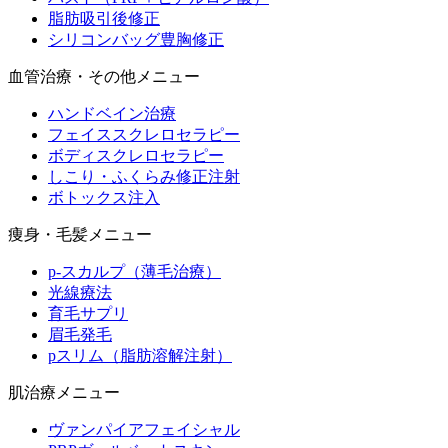
脂肪吸引後修正
シリコンバッグ豊胸修正
血管治療・その他メニュー
ハンドベイン治療
フェイススクレロセラピー
ボディスクレロセラピー
しこり・ふくらみ修正注射
ボトックス注入
痩身・毛髪メニュー
p-スカルプ（薄毛治療）
光線療法
育毛サプリ
眉毛発毛
pスリム（脂肪溶解注射）
肌治療メニュー
ヴァンパイアフェイシャル