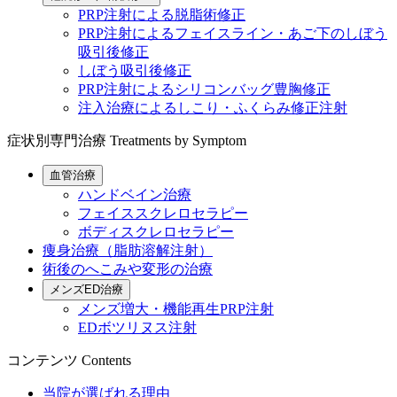
PRP注射による脱脂術修正
PRP注射によるフェイスライン・あご下のしぼう
吸引後修正
しぼう吸引後修正
PRP注射によるシリコンバッグ豊胸修正
注入治療によるしこり・ふくらみ修正注射
症状別専門治療
Treatments by Symptom
血管治療
ハンドベイン治療
フェイススクレロセラピー
ボディスクレロセラピー
痩身治療（脂肪溶解注射）
術後のへこみや変形の治療
メンズED治療
メンズ増大・機能再生PRP注射
EDボツリヌス注射
コンテンツ
Contents
当院が選ばれる理由