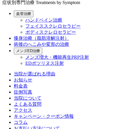
症状別専門治療
Treatments by Symptom
血管治療
ハンドベイン治療
フェイススクレロセラピー
ボディスクレロセラピー
痩身治療（脂肪溶解注射）
術後のへこみや変形の治療
メンズED治療
メンズ増大・機能再生PRP注射
EDボツリヌス注射
当院が選ばれる理由
お知らせ
料金表
症例写真
当院について
よくある質問
アクセス
キャンペーン・クーポン情報
コラム
お支払い方法について