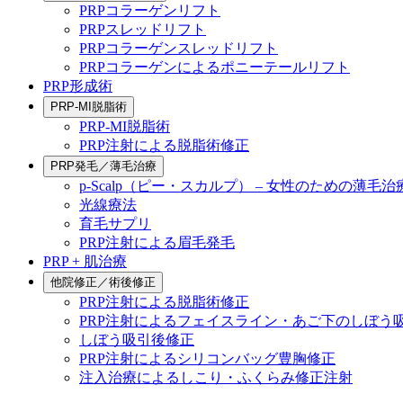
PRPコラーゲンリフト
PRPスレッドリフト
PRPコラーゲンスレッドリフト
PRPコラーゲンによるポニーテールリフト
PRP形成術
PRP-MI脱脂術
PRP-MI脱脂術
PRP注射による脱脂術修正
PRP発毛／薄毛治療
p-Scalp（ピー・スカルプ） – 女性のための薄毛治
光線療法
育毛サプリ
PRP注射による眉毛発毛
PRP + 肌治療
他院修正／術後修正
PRP注射による脱脂術修正
PRP注射によるフェイスライン・あご下のしぼう
しぼう吸引後修正
PRP注射によるシリコンバッグ豊胸修正
注入治療によるしこり・ふくらみ修正注射