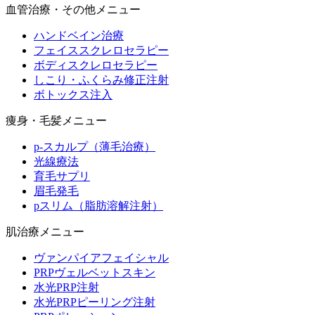
血管治療・その他メニュー
ハンドベイン治療
フェイススクレロセラピー
ボディスクレロセラピー
しこり・ふくらみ修正注射
ボトックス注入
痩身・毛髪メニュー
p-スカルプ（薄毛治療）
光線療法
育毛サプリ
眉毛発毛
pスリム（脂肪溶解注射）
肌治療メニュー
ヴァンパイアフェイシャル
PRPヴェルベットスキン
水光PRP注射
水光PRPピーリング注射