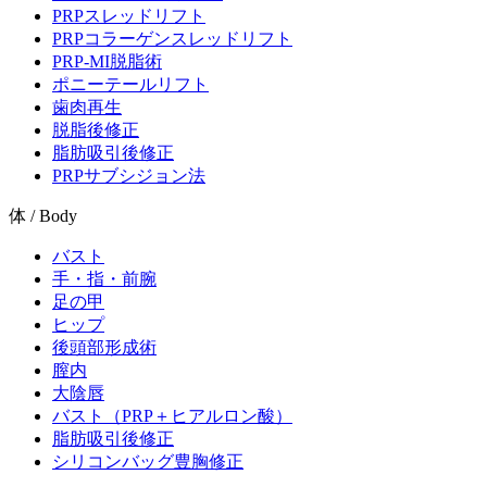
PRPスレッドリフト
PRPコラーゲンスレッドリフト
PRP-MI脱脂術
ポニーテールリフト
歯肉再生
脱脂後修正
脂肪吸引後修正
PRPサブシジョン法
体 / Body
バスト
手・指・前腕
足の甲
ヒップ
後頭部形成術
膣内
大陰唇
バスト（PRP＋ヒアルロン酸）
脂肪吸引後修正
シリコンバッグ豊胸修正