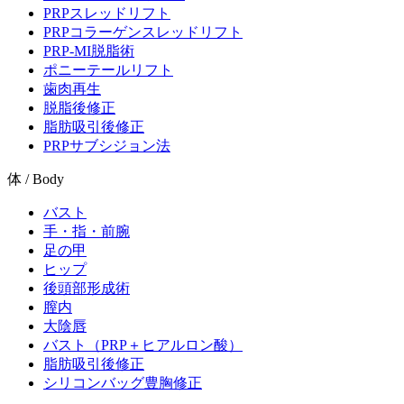
PRPスレッドリフト
PRPコラーゲンスレッドリフト
PRP-MI脱脂術
ポニーテールリフト
歯肉再生
脱脂後修正
脂肪吸引後修正
PRPサブシジョン法
体 / Body
バスト
手・指・前腕
足の甲
ヒップ
後頭部形成術
膣内
大陰唇
バスト（PRP＋ヒアルロン酸）
脂肪吸引後修正
シリコンバッグ豊胸修正