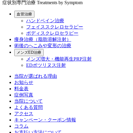
症状別専門治療
Treatments by Symptom
血管治療
ハンドベイン治療
フェイススクレロセラピー
ボディスクレロセラピー
痩身治療（脂肪溶解注射）
術後のへこみや変形の治療
メンズED治療
メンズ増大・機能再生PRP注射
EDボツリヌス注射
当院が選ばれる理由
お知らせ
料金表
症例写真
当院について
よくある質問
アクセス
キャンペーン・クーポン情報
コラム
お支払い方法について