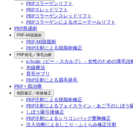
PRPコラーゲンリフト
PRPスレッドリフト
PRPコラーゲンスレッドリフト
PRPコラーゲンによるポニーテールリフト
PRP形成術
PRP-MI脱脂術
PRP-MI脱脂術
PRP注射による脱脂術修正
PRP発毛／薄毛治療
p-Scalp（ピー・スカルプ） – 女性のための薄毛治
光線療法
育毛サプリ
PRP注射による眉毛発毛
PRP + 肌治療
他院修正／術後修正
PRP注射による脱脂術修正
PRP注射によるフェイスライン・あご下のしぼう
しぼう吸引後修正
PRP注射によるシリコンバッグ豊胸修正
注入治療によるしこり・ふくらみ修正注射