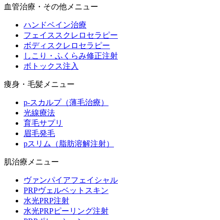
血管治療・その他メニュー
ハンドベイン治療
フェイススクレロセラピー
ボディスクレロセラピー
しこり・ふくらみ修正注射
ボトックス注入
痩身・毛髪メニュー
p-スカルプ（薄毛治療）
光線療法
育毛サプリ
眉毛発毛
pスリム（脂肪溶解注射）
肌治療メニュー
ヴァンパイアフェイシャル
PRPヴェルベットスキン
水光PRP注射
水光PRPピーリング注射