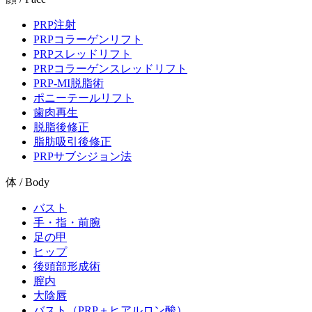
PRP注射
PRPコラーゲンリフト
PRPスレッドリフト
PRPコラーゲンスレッドリフト
PRP-MI脱脂術
ポニーテールリフト
歯肉再生
脱脂後修正
脂肪吸引後修正
PRPサブシジョン法
体 / Body
バスト
手・指・前腕
足の甲
ヒップ
後頭部形成術
膣内
大陰唇
バスト（PRP＋ヒアルロン酸）