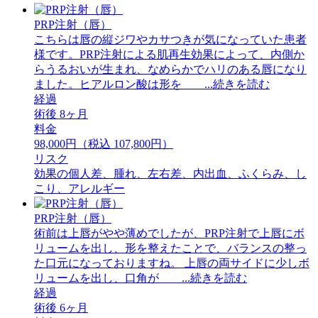
PRP注射（唇）
こちらは唇の縦ジワやカサつきが気になっていた患者
様です。PRP注射による肌再生効果によって、内側か
らうるおいが生まれ、なめらかでハリのある唇になり
ました。ヒアルロン酸は形を ...続きを読む
経過
術後 8ヶ月
料金
98,000円（税込 107,800円）
リスク
効果の個人差、腫れ、左右差、内出血、ふくらみ、し
こり、アレルギー
PRP注射（唇）
術前は上唇がやや薄めでしたが、PRP注射で上唇にボ
リュームを出し、形を整えたことで、バランスの整っ
た口元になっておりますね。 ⁡上唇の両サイドに少しボ
リュームを出し、口角が ...続きを読む
経過
術後 6ヶ月