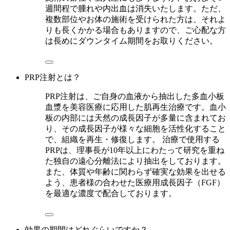
週間程で腫れや内出血は消失いたします。ただ、
複数部位やお体の施術を受けられた方は、それよ
りも長くかかる場合もありますので、ご心配な方
は長めにダウンタイム期間をお取りください。
PRP注射とは？
PRP注射は、ご自身の血液から抽出した多血小板
血漿を美容医療に応用した肌再生治療です。血小
板の内部には天然の成長因子が多量に含まれてお
り、その成長因子が様々な細胞を活性化すること
で、組織を再生・修復します。 治療で使用する
PRPは、理事長が10年以上にわたって研究を重ね
た独自の遠心分離法により抽出をしております。
また、体質や年齢に関わらず確実な効果を出せる
よう、患者様の合わせた医療用成長因子（FGF）
を最適な濃度で配合しております。
効果の期間はどれぐらいですか？