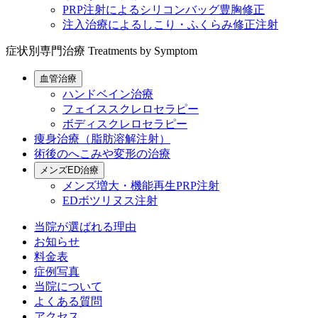
PRP注射によるシリコンバッグ豊胸修正
注入治療によるしこり・ふくらみ修正注射
症状別専門治療
Treatments by Symptom
血管治療
ハンドベイン治療
フェイススクレロセラピー
ボディスクレロセラピー
痩身治療（脂肪溶解注射）
術後のへこみや変形の治療
メンズED治療
メンズ増大・機能再生PRP注射
EDボツリヌス注射
当院が選ばれる理由
お知らせ
料金表
症例写真
当院について
よくある質問
アクセス