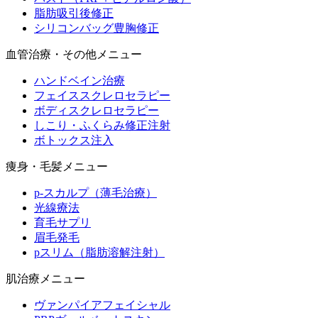
脂肪吸引後修正
シリコンバッグ豊胸修正
血管治療・その他メニュー
ハンドベイン治療
フェイススクレロセラピー
ボディスクレロセラピー
しこり・ふくらみ修正注射
ボトックス注入
痩身・毛髪メニュー
p-スカルプ（薄毛治療）
光線療法
育毛サプリ
眉毛発毛
pスリム（脂肪溶解注射）
肌治療メニュー
ヴァンパイアフェイシャル