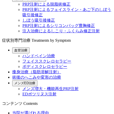
PRP注射による脱脂術修正
PRP注射によるフェイスライン・あご下のしぼう
吸引後修正
しぼう吸引後修正
PRP注射によるシリコンバッグ豊胸修正
注入治療によるしこり・ふくらみ修正注射
症状別専門治療
Treatments by Symptom
血管治療
ハンドベイン治療
フェイススクレロセラピー
ボディスクレロセラピー
痩身治療（脂肪溶解注射）
術後のへこみや変形の治療
メンズED治療
メンズ増大・機能再生PRP注射
EDボツリヌス注射
コンテンツ
Contents
当院が選ばれる理由