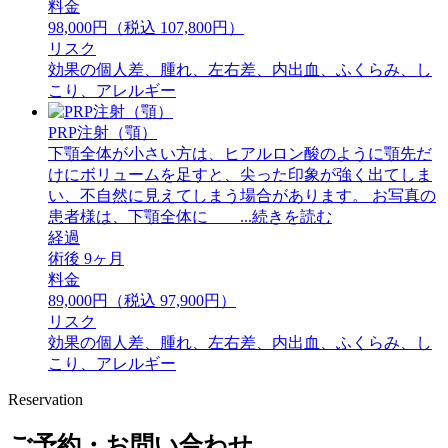
料金
98,000円（税込 107,800円）
リスク
効果の個人差、腫れ、左右差、内出血、ふくらみ、し
こり、アレルギー
PRP注射（顎）
下顎全体が小さい方は、ヒアルロン酸のように顎先だ
けにボリュームを足すと、尖った印象が強く出てしま
い、不自然に見えてしまう場合があります。 お写真の
患者様は、下顎全体に ...続きを読む
経過
術後 9ヶ月
料金
89,000円（税込 97,900円）
リスク
効果の個人差、腫れ、左右差、内出血、ふくらみ、し
こり、アレルギー
Reservation
ご予約・お問い合わせ