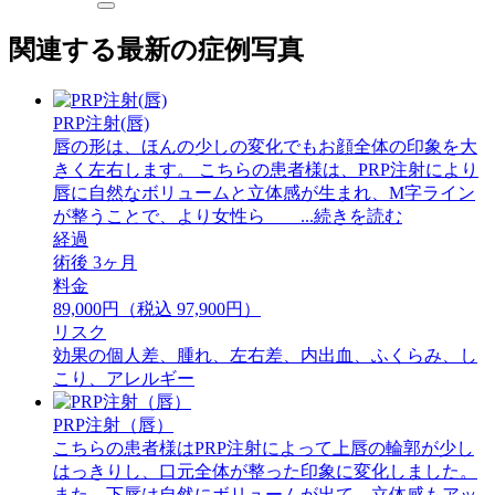
関連する最新の症例写真
PRP注射(唇)
唇の形は、ほんの少しの変化でもお顔全体の印象を大
きく左右します。 こちらの患者様は、PRP注射により
唇に自然なボリュームと立体感が生まれ、M字ライン
が整うことで、より女性ら ...続きを読む
経過
術後 3ヶ月
料金
89,000円（税込 97,900円）
リスク
効果の個人差、腫れ、左右差、内出血、ふくらみ、し
こり、アレルギー
PRP注射（唇）
こちらの患者様はPRP注射によって上唇の輪郭が少し
はっきりし、口元全体が整った印象に変化しました。
また、下唇は自然にボリュームが出て、立体感もアッ