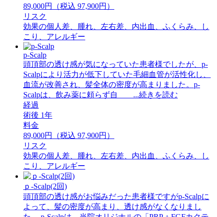
89,000円（税込 97,900円）
リスク
効果の個人差、腫れ、左右差、内出血、ふくらみ、し
こり、アレルギー
p-Scalp
頭頂部の透け感が気になっていた患者様でしたが、p-
Scalpにより活力が低下していた毛細血管が活性化し、
血流が改善され、髪全体の密度が高まりました。p-
Scalpは、飲み薬に頼らず自 ...続きを読む
経過
術後 1年
料金
89,000円（税込 97,900円）
リスク
効果の個人差、腫れ、左右差、内出血、ふくらみ、し
こり、アレルギー
ｐ-Scalp(2回)
頭頂部の透け感がお悩みだった患者様ですがp-Scalpに
よって、髪の密度が高まり、透け感がなくなりまし
た。 ⁡p-Scalpは、当院オリジナルの「PRP＋FGFカクテ