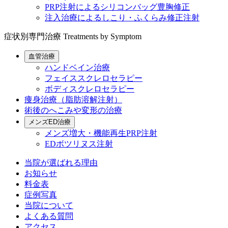
PRP注射によるシリコンバッグ豊胸修正
注入治療によるしこり・ふくらみ修正注射
症状別専門治療
Treatments by Symptom
血管治療
ハンドベイン治療
フェイススクレロセラピー
ボディスクレロセラピー
痩身治療（脂肪溶解注射）
術後のへこみや変形の治療
メンズED治療
メンズ増大・機能再生PRP注射
EDボツリヌス注射
当院が選ばれる理由
お知らせ
料金表
症例写真
当院について
よくある質問
アクセス