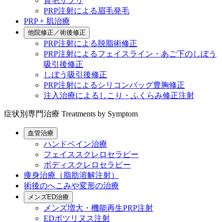
育毛サプリ
PRP注射による眉毛発毛
PRP + 肌治療
他院修正／術後修正
PRP注射による脱脂術修正
PRP注射によるフェイスライン・あご下のしぼう
吸引後修正
しぼう吸引後修正
PRP注射によるシリコンバッグ豊胸修正
注入治療によるしこり・ふくらみ修正注射
症状別専門治療
Treatments by Symptom
血管治療
ハンドベイン治療
フェイススクレロセラピー
ボディスクレロセラピー
痩身治療（脂肪溶解注射）
術後のへこみや変形の治療
メンズED治療
メンズ増大・機能再生PRP注射
EDボツリヌス注射