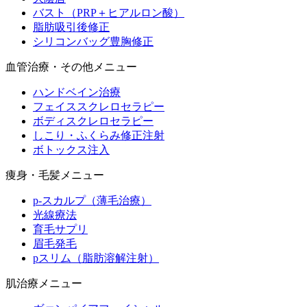
バスト（PRP＋ヒアルロン酸）
脂肪吸引後修正
シリコンバッグ豊胸修正
血管治療・その他メニュー
ハンドベイン治療
フェイススクレロセラピー
ボディスクレロセラピー
しこり・ふくらみ修正注射
ボトックス注入
痩身・毛髪メニュー
p-スカルプ（薄毛治療）
光線療法
育毛サプリ
眉毛発毛
pスリム（脂肪溶解注射）
肌治療メニュー