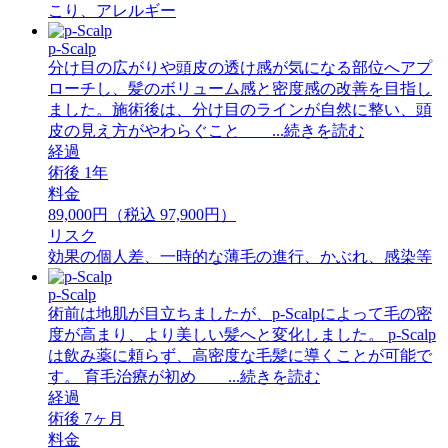
こり、アレルギー
p-Scalp
分け目の広がりや頭皮の透け感が気になる部位へアプ
ローチし、髪のボリューム感と密度感の改善を目指し
ました。施術後は、分け目のラインが自然に整い、頭
皮の見え方がやわらぐこと ...続きを読む
経過
術後 1年
料金
89,000円（税込 97,900円）
リスク
効果の個人差、一時的な薄毛の進行、かぶれ、感染等
p-Scalp
術前は地肌が目立ちましたが、p-Scalpによって毛の密
度が高まり、より美しい髪へと変化しました。 p-Scalp
は飲み薬に頼らず、高密度な毛髪に導くことが可能で
す。 育毛治療が初め ...続きを読む
経過
術後 7ヶ月
料金