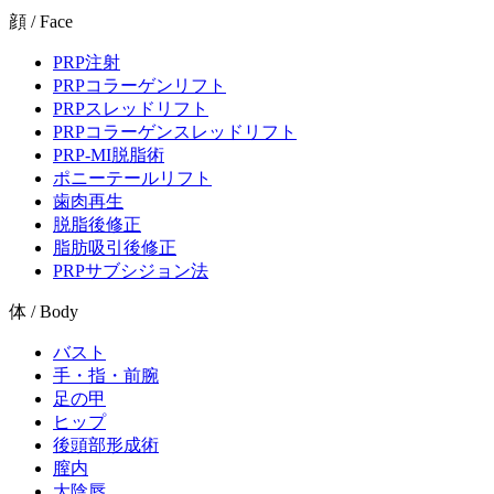
顔 / Face
PRP注射
PRPコラーゲンリフト
PRPスレッドリフト
PRPコラーゲンスレッドリフト
PRP-MI脱脂術
ポニーテールリフト
歯肉再生
脱脂後修正
脂肪吸引後修正
PRPサブシジョン法
体 / Body
バスト
手・指・前腕
足の甲
ヒップ
後頭部形成術
膣内
大陰唇