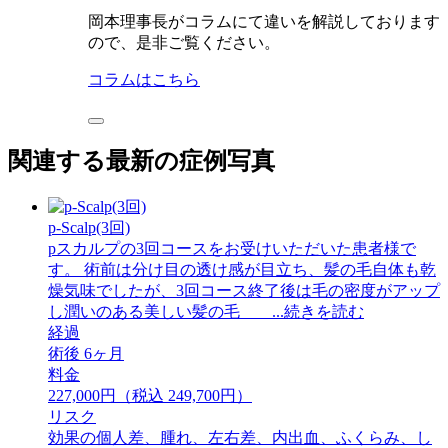
岡本理事長がコラムにて違いを解説しております
ので、是非ご覧ください。
コラムはこちら
関連する最新の症例写真
p-Scalp(3回)
pスカルプの3回コースをお受けいただいた患者様で
す。 術前は分け目の透け感が目立ち、髪の毛自体も乾
燥気味でしたが、3回コース終了後は毛の密度がアップ
し潤いのある美しい髪の毛 ...続きを読む
経過
術後 6ヶ月
料金
227,000円（税込 249,700円）
リスク
効果の個人差、腫れ、左右差、内出血、ふくらみ、し