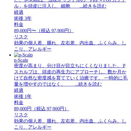
ル」を頭皮に注入し、細胞 ...続きを読む
経過
術後 3年
料金
89,000円〜（税込 97,900円）
リスク
効果の個人差、腫れ、左右差、内出血、ふくらみ、し
こり、アレルギー
p-Scalp
密度が高まり、分け目が目立ちにくくなりました。 P
スカルプは、頭皮の再生力にアプローチし、数か月か
けて自然な密度感を育てていく治療です。 一時的に毛
量を増やすのではなく、 ...続きを読む
経過
術後 1年
料金
89,000円（税込 97,900円）
リスク
効果の個人差、腫れ、左右差、内出血、ふくらみ、し
こり、アレルギー