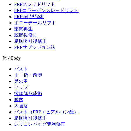
PRPスレッドリフト
PRPコラーゲンスレッドリフト
PRP-MI脱脂術
ポニーテールリフト
歯肉再生
脱脂後修正
脂肪吸引後修正
PRPサブシジョン法
体 / Body
バスト
手・指・前腕
足の甲
ヒップ
後頭部形成術
膣内
大陰唇
バスト（PRP＋ヒアルロン酸）
脂肪吸引後修正
シリコンバッグ豊胸修正