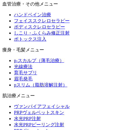
血管治療・その他メニュー
ハンドベイン治療
フェイススクレロセラピー
ボディスクレロセラピー
しこり・ふくらみ修正注射
ボトックス注入
痩身・毛髪メニュー
p-スカルプ（薄毛治療）
光線療法
育毛サプリ
眉毛発毛
pスリム（脂肪溶解注射）
肌治療メニュー
ヴァンパイアフェイシャル
PRPヴェルベットスキン
水光PRP注射
水光PRPピーリング注射