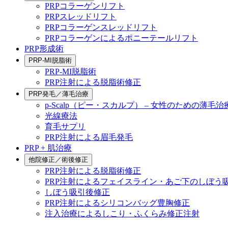
PRPコラーゲンリフト
PRPスレッドリフト
PRPコラーゲンスレッドリフト
PRPコラーゲンによるポニーテールリフト
PRP形成術
PRP-MI脱脂術
PRP-MI脱脂術
PRP注射による脱脂術修正
PRP発毛／薄毛治療
p-Scalp（ピー・スカルプ） – 女性のための薄毛治
光線療法
育毛サプリ
PRP注射による眉毛発毛
PRP + 肌治療
他院修正／術後修正
PRP注射による脱脂術修正
PRP注射によるフェイスライン・あご下のしぼう
しぼう吸引後修正
PRP注射によるシリコンバッグ豊胸修正
注入治療によるしこり・ふくらみ修正注射