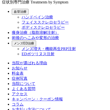
症状別専門治療
Treatments by Symptom
血管治療
ハンドベイン治療
フェイススクレロセラピー
ボディスクレロセラピー
痩身治療（脂肪溶解注射）
術後のへこみや変形の治療
メンズED治療
メンズ増大・機能再生PRP注射
EDボツリヌス注射
当院が選ばれる理由
お知らせ
料金表
症例写真
当院について
よくある質問
アクセス
キャンペーン・クーポン情報
コラム
お支払い方法について