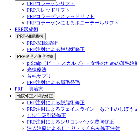
PRPコラーゲンリフト
PRPスレッドリフト
PRPコラーゲンスレッドリフト
PRPコラーゲンによるポニーテールリフト
PRP形成術
PRP-MI脱脂術
PRP-MI脱脂術
PRP注射による脱脂術修正
PRP発毛／薄毛治療
p-Scalp（ピー・スカルプ） – 女性のための薄毛治
光線療法
育毛サプリ
PRP注射による眉毛発毛
PRP + 肌治療
他院修正／術後修正
PRP注射による脱脂術修正
PRP注射によるフェイスライン・あご下のしぼう
しぼう吸引後修正
PRP注射によるシリコンバッグ豊胸修正
注入治療によるしこり・ふくらみ修正注射