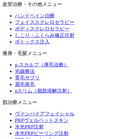
血管治療・その他メニュー
ハンドベイン治療
フェイススクレロセラピー
ボディスクレロセラピー
しこり・ふくらみ修正注射
ボトックス注入
痩身・毛髪メニュー
p-スカルプ（薄毛治療）
光線療法
育毛サプリ
眉毛発毛
pスリム（脂肪溶解注射）
肌治療メニュー
ヴァンパイアフェイシャル
PRPヴェルベットスキン
水光PRP注射
水光PRPピーリング注射