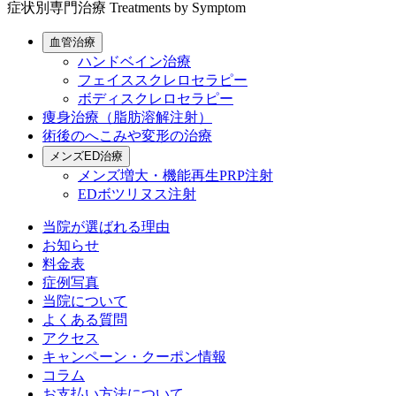
症状別専門治療
Treatments by Symptom
血管治療
ハンドベイン治療
フェイススクレロセラピー
ボディスクレロセラピー
痩身治療（脂肪溶解注射）
術後のへこみや変形の治療
メンズED治療
メンズ増大・機能再生PRP注射
EDボツリヌス注射
当院が選ばれる理由
お知らせ
料金表
症例写真
当院について
よくある質問
アクセス
キャンペーン・クーポン情報
コラム
お支払い方法について