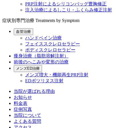
PRP注射によるシリコンバッグ豊胸修正
注入治療によるしこり・ふくらみ修正注射
症状別専門治療
Treatments by Symptom
血管治療
ハンドベイン治療
フェイススクレロセラピー
ボディスクレロセラピー
痩身治療（脂肪溶解注射）
術後のへこみや変形の治療
メンズED治療
メンズ増大・機能再生PRP注射
EDボツリヌス注射
当院が選ばれる理由
お知らせ
料金表
症例写真
当院について
よくある質問
アクセス