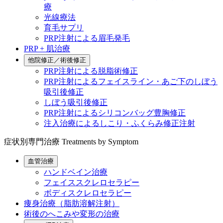
療
光線療法
育毛サプリ
PRP注射による眉毛発毛
PRP + 肌治療
他院修正／術後修正
PRP注射による脱脂術修正
PRP注射によるフェイスライン・あご下のしぼう
吸引後修正
しぼう吸引後修正
PRP注射によるシリコンバッグ豊胸修正
注入治療によるしこり・ふくらみ修正注射
症状別専門治療
Treatments by Symptom
血管治療
ハンドベイン治療
フェイススクレロセラピー
ボディスクレロセラピー
痩身治療（脂肪溶解注射）
術後のへこみや変形の治療