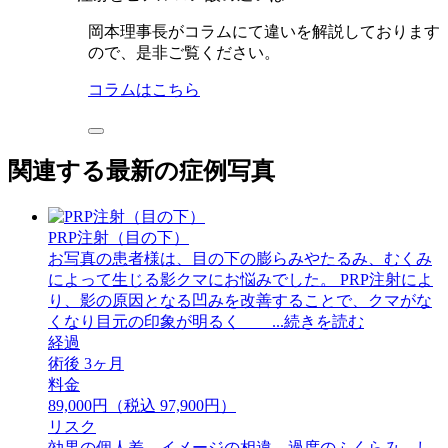
岡本理事長がコラムにて違いを解説しております
ので、是非ご覧ください。
コラムはこちら
関連する最新の症例写真
PRP注射（目の下）
お写真の患者様は、目の下の膨らみやたるみ、むくみ
によって生じる影クマにお悩みでした。 PRP注射によ
り、影の原因となる凹みを改善することで、クマがな
くなり目元の印象が明るく ...続きを読む
経過
術後 3ヶ月
料金
89,000円（税込 97,900円）
リスク
効果の個人差、イメージの相違、過度のふくらみ、し