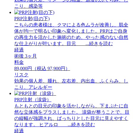
こり、感染等
PRP注射(目の下)
こちらの患者様は、クマによる色ムラが改善し、肌全
体が均一で明るい印象へ変化しました。PRPはご自身
の再生力を活かした施術のため、やった感のない自然
な仕上がりが叶います。目元 ...続きを読む
経過
術後 3ヶ月
料金
89,000円（税込 97,900円）
リスク
効果の個人差、腫れ、左右差、内出血、ふくらみ、し
こり、アレルギー
PRP注射（涙袋）
もともとの目元の印象を活かしながら、下まぶたに自
然な立体感をプラスしました。 ⁡涙袋が整うことで、目
の縦幅が強調され、ぱっちりとした目元に見えやすく
なります。 ⁡ヒアルロ ...続きを読む
経過