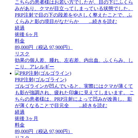
こちらの患者様はお若い方でしたが、目の下にふくら
みがあり、クマが目立ってしまっている状態でした。
PRP注射で目の下の段差をやさしく整えたことで、ふ
くらみと影の境目がなだらか ...続きを読む
経過
術後 6ヶ月
料金
89,000円（税込 97,900円）
リスク
効果の個人差、腫れ、左右差、内出血、ふくらみ、し
こり、アレルギー
PRP注射(ゴルゴライン)
ゴルゴラインが凹んでいると、実際にはクマが薄くて
も影が強調され、疲れた印象に見えてしまいます。 ⁡こ
ちらの患者様は、PRP注射によって凹みが改善し、影
が薄くなることで目元全 ...続きを読む
経過
術後 3ヶ月
料金
89,000円（税込 97,900円）
リスク