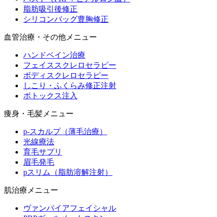
脂肪吸引後修正
シリコンバッグ豊胸修正
血管治療・その他メニュー
ハンドベイン治療
フェイススクレロセラピー
ボディスクレロセラピー
しこり・ふくらみ修正注射
ボトックス注入
痩身・毛髪メニュー
p-スカルプ（薄毛治療）
光線療法
育毛サプリ
眉毛発毛
pスリム（脂肪溶解注射）
肌治療メニュー
ヴァンパイアフェイシャル