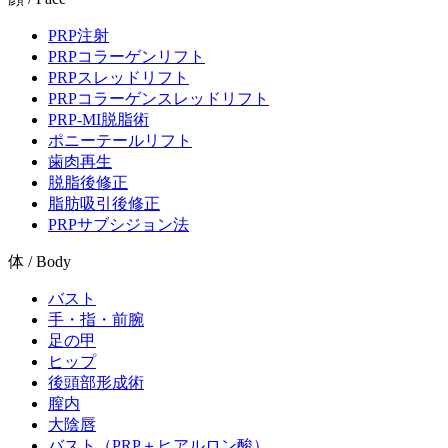
PRP注射
PRPコラーゲンリフト
PRPスレッドリフト
PRPコラーゲンスレッドリフト
PRP-MI脱脂術
ポニーテールリフト
歯肉再生
脱脂後修正
脂肪吸引後修正
PRPサブシジョン法
体 / Body
バスト
手・指・前腕
足の甲
ヒップ
後頭部形成術
膣内
大陰唇
バスト（PRP＋ヒアルロン酸）