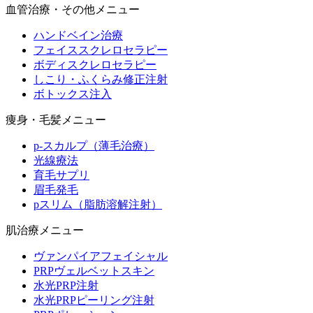
血管治療・その他メニュー
ハンドベイン治療
フェイススクレロセラピー
ボディスクレロセラピー
しこり・ふくらみ修正注射
ボトックス注入
痩身・毛髪メニュー
p-スカルプ（薄毛治療）
光線療法
育毛サプリ
眉毛発毛
pスリム（脂肪溶解注射）
肌治療メニュー
ヴァンパイアフェイシャル
PRPヴェルベットスキン
水光PRP注射
水光PRPピーリング注射