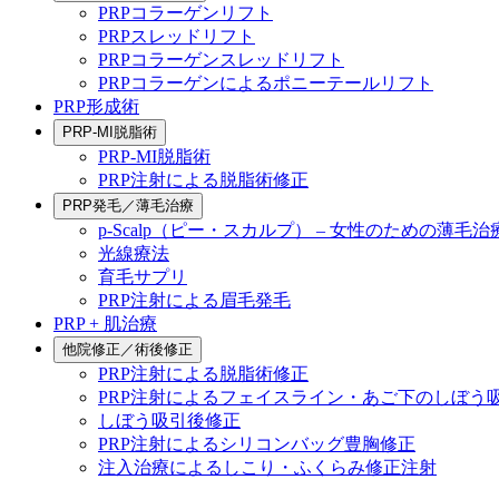
PRPコラーゲンリフト
PRPスレッドリフト
PRPコラーゲンスレッドリフト
PRPコラーゲンによるポニーテールリフト
PRP形成術
PRP-MI脱脂術
PRP-MI脱脂術
PRP注射による脱脂術修正
PRP発毛／薄毛治療
p-Scalp（ピー・スカルプ） – 女性のための薄毛治
光線療法
育毛サプリ
PRP注射による眉毛発毛
PRP + 肌治療
他院修正／術後修正
PRP注射による脱脂術修正
PRP注射によるフェイスライン・あご下のしぼう
しぼう吸引後修正
PRP注射によるシリコンバッグ豊胸修正
注入治療によるしこり・ふくらみ修正注射