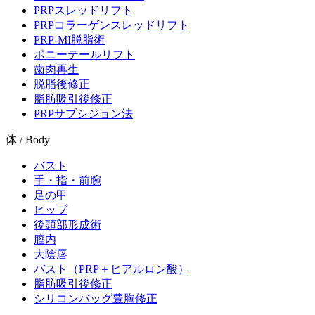
PRPスレッドリフト
PRPコラーゲンスレッドリフト
PRP-MI脱脂術
ポニーテールリフト
歯肉再生
脱脂後修正
脂肪吸引後修正
PRPサブシジョン法
体 / Body
バスト
手・指・前腕
足の甲
ヒップ
後頭部形成術
膣内
大陰唇
バスト（PRP＋ヒアルロン酸）
脂肪吸引後修正
シリコンバッグ豊胸修正