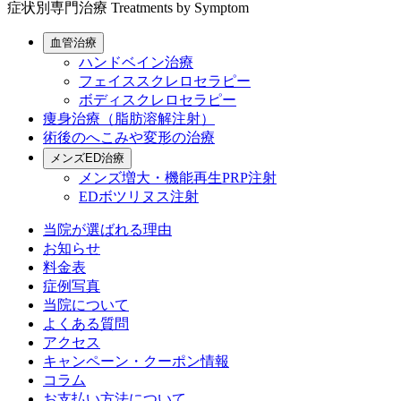
症状別専門治療
Treatments by Symptom
血管治療
ハンドベイン治療
フェイススクレロセラピー
ボディスクレロセラピー
痩身治療（脂肪溶解注射）
術後のへこみや変形の治療
メンズED治療
メンズ増大・機能再生PRP注射
EDボツリヌス注射
当院が選ばれる理由
お知らせ
料金表
症例写真
当院について
よくある質問
アクセス
キャンペーン・クーポン情報
コラム
お支払い方法について