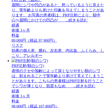
眉間にシワや凹凸があると、怒っているように見えた
り、実年齢よりも老けた印象を与えてしまうことがあ
ります。 お写真の患者様は、PRP注射により、額中
心〜眉間にかけての凹凸が ...続きを読む
経過
術後 3ヶ月
料金
89,000円（税込 97,900円）
リスク
効果の個人差、腫れ、左右差、内出血、ふくらみ、し
こり、アレルギー
PRP注射(額のシワ)
表情のクセや加齢によって深くなりやすい額のシワ
は、刻まれることで実年齢より老けて見えてしまうこ
とがあります。こちらの患者様はPRP注射を行うこと
でシワが薄くなり、肌質もなめ ...続きを読む
経過
術後 3ヶ月
料金
98,000円（税込 107,800円）