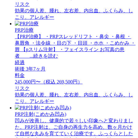
リスク
効果の個人差、腫れ、左右差、内出血、ふくらみ、し
こり、アレルギー
PRP治療
【PRP治療】 ・PRPスレッドリフト ・鼻尖 ・鼻根 ・
鼻唇角 ・法令線 ・目の下 ・目頭 ・ホホ ・こめかみ ・
唇 【pスリム注射】 ・フェイスライン お写真の患
者 ...続きを読む
経過
術後 3年7ヶ月
料金
245,000円〜（税込 269,500円）
リスク
効果の個人差、腫れ、左右差、内出血、ふくらみ、し
こり、アレルギー
PRP注射(こめかみ凹み)
凹みが改善し、健康的で若々しい印象へと変わりまし
た。PRP注射は、ご自身の再生力を高め、数ヶ月かけ
て自然な丸みを育てていく治療です。ふっくらとした