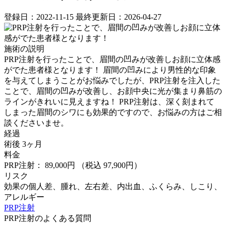
登録日：2022-11-15
最終更新日：2026-04-27
施術の説明
PRP注射を行ったことで、眉間の凹みが改善しお顔に立体感
がでた患者様となります！ ⁡眉間の凹みにより男性的な印象
を与えてしまうことがお悩みでしたが、PRP注射を注入した
ことで、眉間の凹みが改善し、お顔中央に光が集まり鼻筋の
ラインがきれいに見えますね！ PRP注射は、深く刻まれて
しまった眉間のシワにも効果的ですので、お悩みの方はご相
談くださいませ。
経過
術後 3ヶ月
料金
PRP注射： 89,000円
（税込 97,900円）
リスク
効果の個人差、腫れ、左右差、内出血、ふくらみ、しこり、
アレルギー
PRP注射
PRP注射のよくある質問