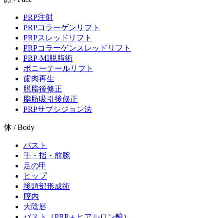
PRP注射
PRPコラーゲンリフト
PRPスレッドリフト
PRPコラーゲンスレッドリフト
PRP-MI脱脂術
ポニーテールリフト
歯肉再生
脱脂後修正
脂肪吸引後修正
PRPサブシジョン法
体 / Body
バスト
手・指・前腕
足の甲
ヒップ
後頭部形成術
膣内
大陰唇
バスト（PRP＋ヒアルロン酸）