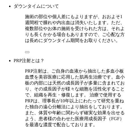
ダウンタイムについて
施術の部位や個人差にもよりますが、おおよそ1
週間程で腫れや内出血は消失いたします。ただ、
複数部位やお体の施術を受けられた方は、それよ
りも長くかかる場合もありますので、ご心配な方
は長めにダウンタイム期間をお取りください。
PRP注射とは？
PRP注射は、ご自身の血液から抽出した多血小板
血漿を美容医療に応用した肌再生治療です。血小
板の内部には天然の成長因子が多量に含まれてお
り、その成長因子が様々な細胞を活性化すること
で、組織を再生・修復します。 治療で使用する
PRPは、理事長が10年以上にわたって研究を重ね
た独自の遠心分離法により抽出をしております。
また、体質や年齢に関わらず確実な効果を出せる
よう、患者様の合わせた医療用成長因子（FGF）
を最適な濃度で配合しております。