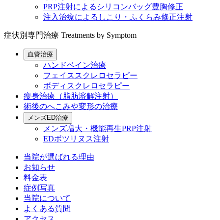
PRP注射によるシリコンバッグ豊胸修正
注入治療によるしこり・ふくらみ修正注射
症状別専門治療
Treatments by Symptom
血管治療
ハンドベイン治療
フェイススクレロセラピー
ボディスクレロセラピー
痩身治療（脂肪溶解注射）
術後のへこみや変形の治療
メンズED治療
メンズ増大・機能再生PRP注射
EDボツリヌス注射
当院が選ばれる理由
お知らせ
料金表
症例写真
当院について
よくある質問
アクセス