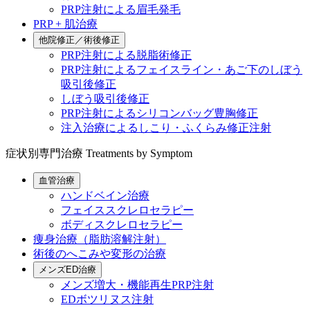
PRP注射による眉毛発毛
PRP + 肌治療
他院修正／術後修正
PRP注射による脱脂術修正
PRP注射によるフェイスライン・あご下のしぼう
吸引後修正
しぼう吸引後修正
PRP注射によるシリコンバッグ豊胸修正
注入治療によるしこり・ふくらみ修正注射
症状別専門治療
Treatments by Symptom
血管治療
ハンドベイン治療
フェイススクレロセラピー
ボディスクレロセラピー
痩身治療（脂肪溶解注射）
術後のへこみや変形の治療
メンズED治療
メンズ増大・機能再生PRP注射
EDボツリヌス注射