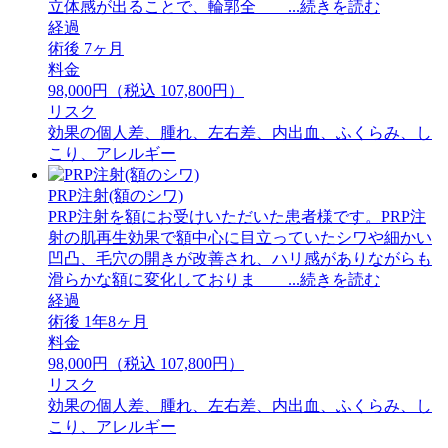
立体感が出ることで、輪郭全 ...続きを読む
経過
術後 7ヶ月
料金
98,000円（税込 107,800円）
リスク
効果の個人差、腫れ、左右差、内出血、ふくらみ、し
こり、アレルギー
PRP注射(額のシワ)
PRP注射を額にお受けいただいた患者様です。PRP注
射の肌再生効果で額中心に目立っていたシワや細かい
凹凸、毛穴の開きが改善され、ハリ感がありながらも
滑らかな額に変化しておりま ...続きを読む
経過
術後 1年8ヶ月
料金
98,000円（税込 107,800円）
リスク
効果の個人差、腫れ、左右差、内出血、ふくらみ、し
こり、アレルギー