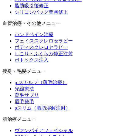
脂肪吸引後修正
シリコンバッグ豊胸修正
血管治療・その他メニュー
ハンドベイン治療
フェイススクレロセラピー
ボディスクレロセラピー
しこり・ふくらみ修正注射
ボトックス注入
痩身・毛髪メニュー
p-スカルプ（薄毛治療）
光線療法
育毛サプリ
眉毛発毛
pスリム（脂肪溶解注射）
肌治療メニュー
ヴァンパイアフェイシャル