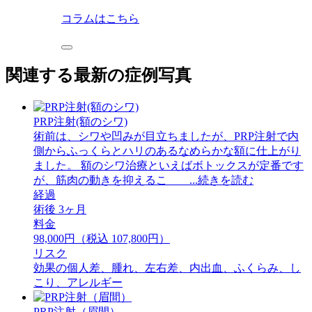
コラムはこちら
関連する最新の症例写真
PRP注射(額のシワ)
術前は、シワや凹みが目立ちましたが、PRP注射で内
側からふっくらとハリのあるなめらかな額に仕上がり
ました。 額のシワ治療といえばボトックスが定番です
が、筋肉の動きを抑えるこ ...続きを読む
経過
術後 3ヶ月
料金
98,000円（税込 107,800円）
リスク
効果の個人差、腫れ、左右差、内出血、ふくらみ、し
こり、アレルギー
PRP注射（眉間）