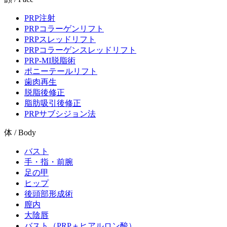
PRP注射
PRPコラーゲンリフト
PRPスレッドリフト
PRPコラーゲンスレッドリフト
PRP-MI脱脂術
ポニーテールリフト
歯肉再生
脱脂後修正
脂肪吸引後修正
PRPサブシジョン法
体 / Body
バスト
手・指・前腕
足の甲
ヒップ
後頭部形成術
膣内
大陰唇
バスト（PRP＋ヒアルロン酸）