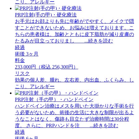
こり、アレルギー
PRP注射(手の甲)・硬化療法
お手元はお顔よりも先に年齢がでやすく、メイクで隠
すことができないため、お悩みは増えております。こ
ちらの患者様は、加齢とともに皮下脂肪が減り皮膚の
たるみが目立っておりまし ...続きを読む
経過
術後 3ヶ月
料金
233,000円（税込 256,300円）
リスク
効果の個人差、腫れ、左右差、内出血、ふくらみ、し
こり、アレルギー
PRP注射（手の甲）・ハンドベイン
ハンドベイン治療はメスを用いた大掛かりな手術を行
う必要がないため、術後の生活に大きな制限が出るよ
うなことはなく、傷跡も目立たず治療時間は30分程
度。 さらに、PRPハンドを注 ...続きを読む
経過
術後 6ヶ月