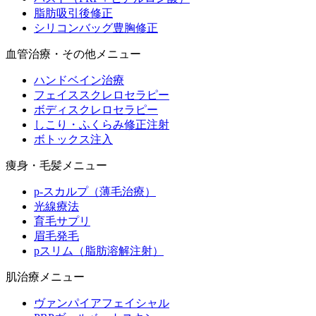
脂肪吸引後修正
シリコンバッグ豊胸修正
血管治療・その他メニュー
ハンドベイン治療
フェイススクレロセラピー
ボディスクレロセラピー
しこり・ふくらみ修正注射
ボトックス注入
痩身・毛髪メニュー
p-スカルプ（薄毛治療）
光線療法
育毛サプリ
眉毛発毛
pスリム（脂肪溶解注射）
肌治療メニュー
ヴァンパイアフェイシャル