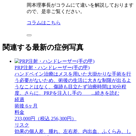
岡本理事長がコラムにて違いを解説しております
ので、是非ご覧ください。
コラムはこちら
関連する最新の症例写真
PRP注射・ハンドレーザー(手の甲)
ハンドベイン治療はメスを用いた大掛かりな手術を行
う必要がないため、術後の生活に大きな制限が出るよ
うなことはなく、傷跡も目立たず治療時間は30分程
度。さらに、PRPを注入し手の ...続きを読む
経過
術後 6ヶ月
料金
233,000円（税込 256,300円）
リスク
効果の個人差、腫れ、左右差、内出血、ふくらみ、し