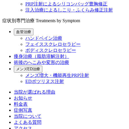
PRP注射によるシリコンバッグ豊胸修正
注入治療によるしこり・ふくらみ修正注射
症状別専門治療
Treatments by Symptom
血管治療
ハンドベイン治療
フェイススクレロセラピー
ボディスクレロセラピー
痩身治療（脂肪溶解注射）
術後のへこみや変形の治療
メンズED治療
メンズ増大・機能再生PRP注射
EDボツリヌス注射
当院が選ばれる理由
お知らせ
料金表
症例写真
当院について
よくある質問
アクセス