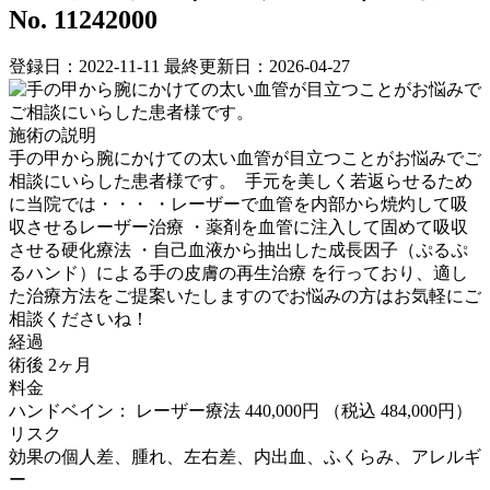
No. 11242000
登録日：2022-11-11
最終更新日：2026-04-27
施術の説明
手の甲から腕にかけての太い血管が目立つことがお悩みでご
相談にいらした患者様です。 ⁡ 手元を美しく若返らせるため
に当院では・・・ ・レーザーで血管を内部から焼灼して吸
収させるレーザー治療 ・薬剤を血管に注入して固めて吸収
させる硬化療法 ・自己血液から抽出した成長因子（ぷるぷ
るハンド）による手の皮膚の再生治療 を行っており、適し
た治療方法をご提案いたしますのでお悩みの方はお気軽にご
相談くださいね！
経過
術後 2ヶ月
料金
ハンドベイン： レーザー療法 440,000円
（税込 484,000円）
リスク
効果の個人差、腫れ、左右差、内出血、ふくらみ、アレルギ
ー