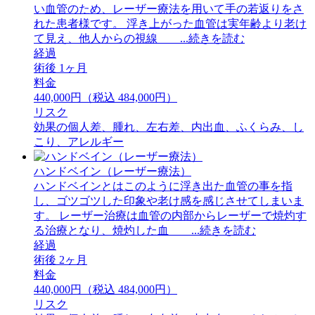
い血管のため、レーザー療法を用いて手の若返りをさ
れた患者様です。 浮き上がった血管は実年齢より老け
て見え、他人からの視線 ...続きを読む
経過
術後 1ヶ月
料金
440,000円（税込 484,000円）
リスク
効果の個人差、腫れ、左右差、内出血、ふくらみ、し
こり、アレルギー
ハンドベイン（レーザー療法）
ハンドベインとはこのように浮き出た血管の事を指
し、ゴツゴツした印象や老け感を感じさせてしまいま
す。 レーザー治療は血管の内部からレーザーで焼灼す
る治療となり、焼灼した血 ...続きを読む
経過
術後 2ヶ月
料金
440,000円（税込 484,000円）
リスク