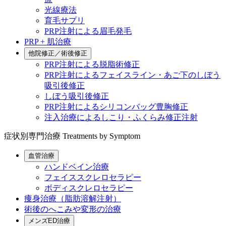
光線療法
育毛サプリ
PRP注射による眉毛発毛
PRP + 肌治療
他院修正／術後修正
PRP注射による脱脂術修正
PRP注射によるフェイスライン・あご下のしぼう
吸引後修正
しぼう吸引後修正
PRP注射によるシリコンバッグ豊胸修正
注入治療によるしこり・ふくらみ修正注射
症状別専門治療
Treatments by Symptom
血管治療
ハンドベイン治療
フェイススクレロセラピー
ボディスクレロセラピー
痩身治療（脂肪溶解注射）
術後のへこみや変形の治療
メンズED治療