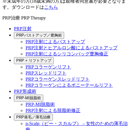
※未成年の方(18歳未満の方)は親権者同意書が必要となりま
す。ダウンロードは
こちら
PRP治療
PRP Therapy
PRP注射
PRPバストアップ／豊胸術
PRP注射によるバストアップ
PRP注射とヒアルロン酸によるバストアップ
PRP注射によるシリコンバッグ豊胸修正
PRP + リフトアップ
PRPコラーゲンリフト
PRPスレッドリフト
PRPコラーゲンスレッドリフト
PRPコラーゲンによるポニーテールリフト
PRP形成術
PRP-MI脱脂術
PRP-MI脱脂術
PRP注射による脱脂術修正
PRP発毛／薄毛治療
p-Scalp（ピー・スカルプ） – 女性のための薄毛治
療