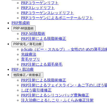
PRPコラーゲンリフト
PRPスレッドリフト
PRPコラーゲンスレッドリフト
PRPコラーゲンによるポニーテールリフト
PRP形成術
PRP-MI脱脂術
PRP-MI脱脂術
PRP注射による脱脂術修正
PRP発毛／薄毛治療
p-Scalp（ピー・スカルプ） – 女性のための薄毛治
光線療法
育毛サプリ
PRP注射による眉毛発毛
PRP + 肌治療
他院修正／術後修正
PRP注射による脱脂術修正
PRP注射によるフェイスライン・あご下のしぼう
しぼう吸引後修正
PRP注射によるシリコンバッグ豊胸修正
注入治療によるしこり・ふくらみ修正注射