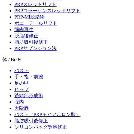
PRPスレッドリフト
PRPコラーゲンスレッドリフト
PRP-MI脱脂術
ポニーテールリフト
歯肉再生
脱脂後修正
脂肪吸引後修正
PRPサブシジョン法
体 / Body
バスト
手・指・前腕
足の甲
ヒップ
後頭部形成術
膣内
大陰唇
バスト（PRP＋ヒアルロン酸）
脂肪吸引後修正
シリコンバッグ豊胸修正