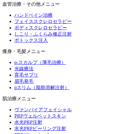
血管治療・その他メニュー
ハンドベイン治療
フェイススクレロセラピー
ボディスクレロセラピー
しこり・ふくらみ修正注射
ボトックス注入
痩身・毛髪メニュー
p-スカルプ（薄毛治療）
光線療法
育毛サプリ
眉毛発毛
pスリム（脂肪溶解注射）
肌治療メニュー
ヴァンパイアフェイシャル
PRPヴェルベットスキン
水光PRP注射
水光PRPピーリング注射