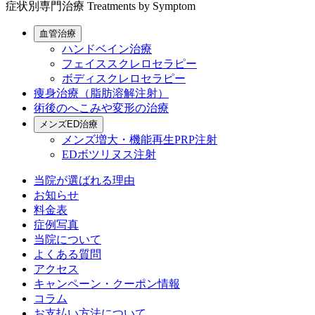
症状別専門治療
Treatments by Symptom
血管治療
ハンドベイン治療
フェイススクレロセラピー
ボディスクレロセラピー
痩身治療（脂肪溶解注射）
術後のへこみや変形の治療
メンズED治療
メンズ増大・機能再生PRP注射
EDボツリヌス注射
当院が選ばれる理由
お知らせ
料金表
症例写真
当院について
よくある質問
アクセス
キャンペーン・クーポン情報
コラム
お支払い方法について