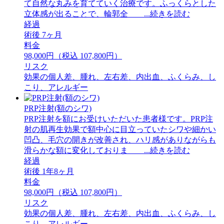
て自然な丸みを育てていく治療です。ふっくらとした
立体感が出ることで、輪郭全 ...続きを読む
経過
術後 7ヶ月
料金
98,000円（税込 107,800円）
リスク
効果の個人差、腫れ、左右差、内出血、ふくらみ、し
こり、アレルギー
PRP注射(額のシワ)
PRP注射を額にお受けいただいた患者様です。PRP注
射の肌再生効果で額中心に目立っていたシワや細かい
凹凸、毛穴の開きが改善され、ハリ感がありながらも
滑らかな額に変化しておりま ...続きを読む
経過
術後 1年8ヶ月
料金
98,000円（税込 107,800円）
リスク
効果の個人差、腫れ、左右差、内出血、ふくらみ、し
こり、アレルギー