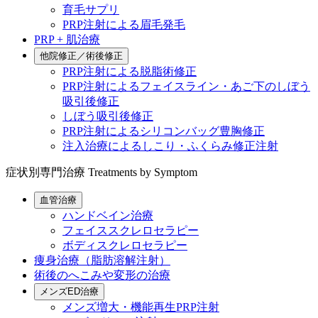
育毛サプリ
PRP注射による眉毛発毛
PRP + 肌治療
他院修正／術後修正
PRP注射による脱脂術修正
PRP注射によるフェイスライン・あご下のしぼう
吸引後修正
しぼう吸引後修正
PRP注射によるシリコンバッグ豊胸修正
注入治療によるしこり・ふくらみ修正注射
症状別専門治療
Treatments by Symptom
血管治療
ハンドベイン治療
フェイススクレロセラピー
ボディスクレロセラピー
痩身治療（脂肪溶解注射）
術後のへこみや変形の治療
メンズED治療
メンズ増大・機能再生PRP注射