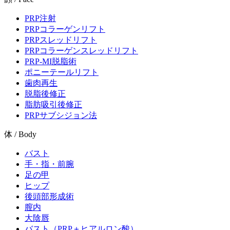
PRP注射
PRPコラーゲンリフト
PRPスレッドリフト
PRPコラーゲンスレッドリフト
PRP-MI脱脂術
ポニーテールリフト
歯肉再生
脱脂後修正
脂肪吸引後修正
PRPサブシジョン法
体 / Body
バスト
手・指・前腕
足の甲
ヒップ
後頭部形成術
膣内
大陰唇
バスト（PRP＋ヒアルロン酸）