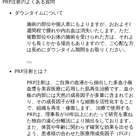
PRP注射のよくある質問
ダウンタイムについて
施術の部位や個人差にもよりますが、おおよそ1
週間程で腫れや内出血は消失いたします。ただ、
複数部位やお体の施術を受けられた方は、それよ
りも長くかかる場合もありますので、ご心配な方
は長めにダウンタイム期間をお取りください。
PRP注射とは？
PRP注射は、ご自身の血液から抽出した多血小板
血漿を美容医療に応用した肌再生治療です。血小
板の内部には天然の成長因子が多量に含まれてお
り、その成長因子が様々な細胞を活性化すること
で、組織を再生・修復します。 治療で使用する
PRPは、理事長が10年以上にわたって研究を重ね
た独自の遠心分離法により抽出をしております。
また、体質や年齢に関わらず確実な効果を出せる
よう、患者様の合わせた医療用成長因子（FGF）