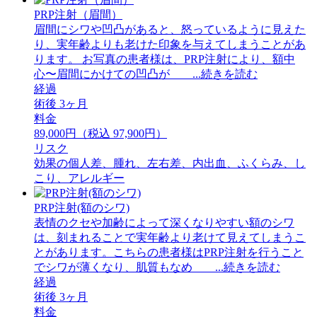
PRP注射（眉間）
眉間にシワや凹凸があると、怒っているように見えた
り、実年齢よりも老けた印象を与えてしまうことがあ
ります。 お写真の患者様は、PRP注射により、額中
心〜眉間にかけての凹凸が ...続きを読む
経過
術後 3ヶ月
料金
89,000円（税込 97,900円）
リスク
効果の個人差、腫れ、左右差、内出血、ふくらみ、し
こり、アレルギー
PRP注射(額のシワ)
表情のクセや加齢によって深くなりやすい額のシワ
は、刻まれることで実年齢より老けて見えてしまうこ
とがあります。こちらの患者様はPRP注射を行うこと
でシワが薄くなり、肌質もなめ ...続きを読む
経過
術後 3ヶ月
料金