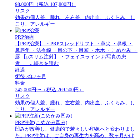
98,000円（税込 107,800円）
リスク
効果の個人差、腫れ、左右差、内出血、ふくらみ、し
こり、アレルギー
PRP治療
【PRP治療】 ・PRPスレッドリフト ・鼻尖 ・鼻根 ・
鼻唇角 ・法令線 ・目の下 ・目頭 ・ホホ ・こめかみ ・
唇 【pスリム注射】 ・フェイスライン お写真の患
者 ...続きを読む
経過
術後 3年7ヶ月
料金
245,000円〜（税込 269,500円）
リスク
効果の個人差、腫れ、左右差、内出血、ふくらみ、し
こり、アレルギー
PRP注射(こめかみ凹み)
凹みが改善し、健康的で若々しい印象へと変わりまし
た。PRP注射は、ご自身の再生力を高め、数ヶ月かけ