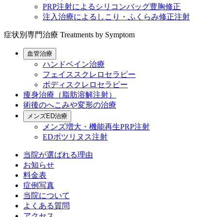
PRP注射によるシリコンバッグ豊胸修正
注入治療によるしこり・ふくらみ修正注射
症状別専門治療
Treatments by Symptom
血管治療
ハンドベイン治療
フェイススクレロセラピー
ボディスクレロセラピー
痩身治療（脂肪溶解注射）
術後のへこみや変形の治療
メンズED治療
メンズ増大・機能再生PRP注射
EDボツリヌス注射
当院が選ばれる理由
お知らせ
料金表
症例写真
当院について
よくある質問
アクセス