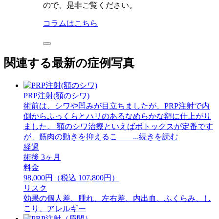
ので、是非ご覧ください。
コラムはこちら
関連する最新の症例写真
PRP注射(額のシワ)
術前は、シワや凹みが目立ちましたが、PRP注射で内
側からふっくらとハリのあるなめらかな額に仕上がり
ました。 額のシワ治療といえばボトックスが定番です
が、筋肉の動きを抑えるこ ...続きを読む
経過
術後 3ヶ月
料金
98,000円（税込 107,800円）
リスク
効果の個人差、腫れ、左右差、内出血、ふくらみ、し
こり、アレルギー