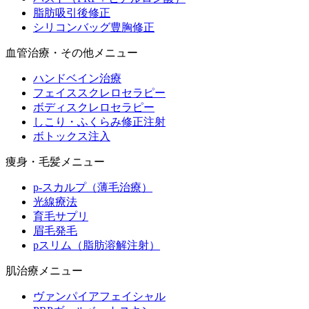
脂肪吸引後修正
シリコンバッグ豊胸修正
血管治療・その他メニュー
ハンドベイン治療
フェイススクレロセラピー
ボディスクレロセラピー
しこり・ふくらみ修正注射
ボトックス注入
痩身・毛髪メニュー
p-スカルプ（薄毛治療）
光線療法
育毛サプリ
眉毛発毛
pスリム（脂肪溶解注射）
肌治療メニュー
ヴァンパイアフェイシャル