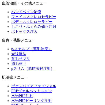
血管治療・その他メニュー
ハンドベイン治療
フェイススクレロセラピー
ボディスクレロセラピー
しこり・ふくらみ修正注射
ボトックス注入
痩身・毛髪メニュー
p-スカルプ（薄毛治療）
光線療法
育毛サプリ
眉毛発毛
pスリム（脂肪溶解注射）
肌治療メニュー
ヴァンパイアフェイシャル
PRPヴェルベットスキン
水光PRP注射
水光PRPピーリング注射