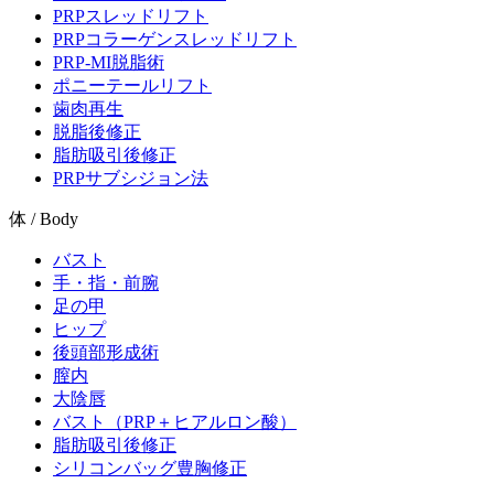
PRPスレッドリフト
PRPコラーゲンスレッドリフト
PRP-MI脱脂術
ポニーテールリフト
歯肉再生
脱脂後修正
脂肪吸引後修正
PRPサブシジョン法
体 / Body
バスト
手・指・前腕
足の甲
ヒップ
後頭部形成術
膣内
大陰唇
バスト（PRP＋ヒアルロン酸）
脂肪吸引後修正
シリコンバッグ豊胸修正