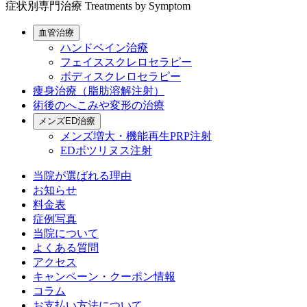
症状別専門治療
Treatments by Symptom
血管治療
ハンドベイン治療
フェイススクレロセラピー
ボディスクレロセラピー
痩身治療（脂肪溶解注射）
術後のへこみや変形の治療
メンズED治療
メンズ増大・機能再生PRP注射
EDボツリヌス注射
当院が選ばれる理由
お知らせ
料金表
症例写真
当院について
よくある質問
アクセス
キャンペーン・クーポン情報
コラム
お支払い方法について