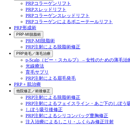
PRPコラーゲンリフト
PRPスレッドリフト
PRPコラーゲンスレッドリフト
PRPコラーゲンによるポニーテールリフト
PRP形成術
PRP-MI脱脂術
PRP-MI脱脂術
PRP注射による脱脂術修正
PRP発毛／薄毛治療
p-Scalp（ピー・スカルプ） – 女性のための薄毛治
光線療法
育毛サプリ
PRP注射による眉毛発毛
PRP + 肌治療
他院修正／術後修正
PRP注射による脱脂術修正
PRP注射によるフェイスライン・あご下のしぼう
しぼう吸引後修正
PRP注射によるシリコンバッグ豊胸修正
注入治療によるしこり・ふくらみ修正注射