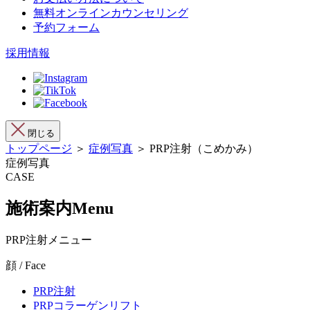
無料オンラインカウンセリング
予約フォーム
採用情報
閉じる
トップページ
＞
症例写真
＞ PRP注射（こめかみ）
症例写真
CASE
施術案内
Menu
PRP注射メニュー
顔 / Face
PRP注射
PRPコラーゲンリフト