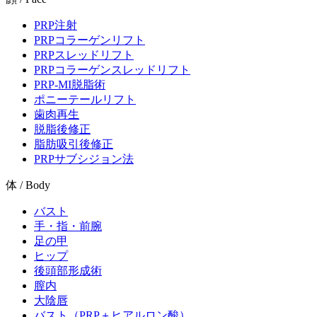
PRP注射
PRPコラーゲンリフト
PRPスレッドリフト
PRPコラーゲンスレッドリフト
PRP-MI脱脂術
ポニーテールリフト
歯肉再生
脱脂後修正
脂肪吸引後修正
PRPサブシジョン法
体 / Body
バスト
手・指・前腕
足の甲
ヒップ
後頭部形成術
膣内
大陰唇
バスト（PRP＋ヒアルロン酸）