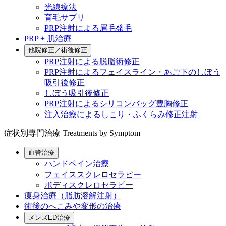
光線療法
育毛サプリ
PRP注射による眉毛発毛
PRP + 肌治療
他院修正／術後修正
PRP注射による脱脂術修正
PRP注射によるフェイスライン・あご下のしぼう
吸引後修正
しぼう吸引後修正
PRP注射によるシリコンバッグ豊胸修正
注入治療によるしこり・ふくらみ修正注射
症状別専門治療
Treatments by Symptom
血管治療
ハンドベイン治療
フェイススクレロセラピー
ボディスクレロセラピー
痩身治療（脂肪溶解注射）
術後のへこみや変形の治療
メンズED治療