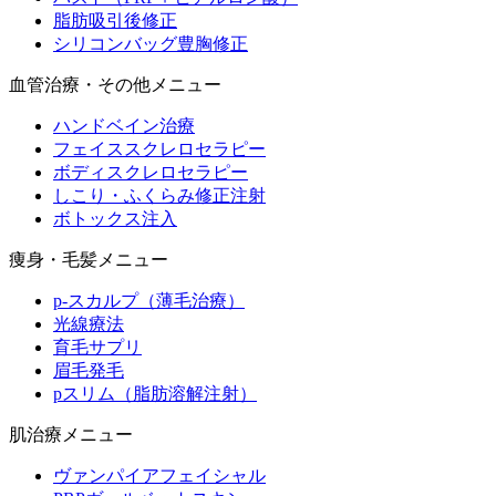
脂肪吸引後修正
シリコンバッグ豊胸修正
血管治療・その他メニュー
ハンドベイン治療
フェイススクレロセラピー
ボディスクレロセラピー
しこり・ふくらみ修正注射
ボトックス注入
痩身・毛髪メニュー
p-スカルプ（薄毛治療）
光線療法
育毛サプリ
眉毛発毛
pスリム（脂肪溶解注射）
肌治療メニュー
ヴァンパイアフェイシャル