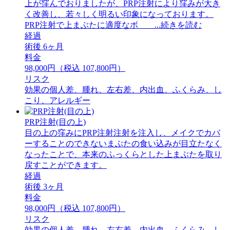
上が窪んでおりましたが、PRP注射により窪みが大き
く改善し、若々しく明るい印象になっております。
PRP注射で上まぶたに適度なボ ...続きを読む
経過
術後 6ヶ月
料金
98,000円（税込 107,800円）
リスク
効果の個人差、腫れ、左右差、内出血、ふくらみ、し
こり、アレルギー
PRP注射(目の上)
目の上の窪みにPRP注射注射を注入し、メイクでカバ
ーすることのできないまぶたの食い込みが目立たなく
なったことで、本来のふっくらとした上まぶたを取り
戻すことができます。
経過
術後 3ヶ月
料金
98,000円（税込 107,800円）
リスク
効果の個人差、腫れ、左右差、内出血、ふくらみ、し