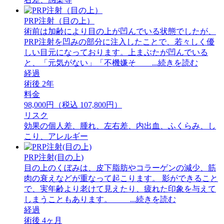
PRP注射（目の上）
術前は加齢により目の上が凹んでいる状態でしたが、
PRP注射を凹みの部分に注入したことで、若々しく優
しい目元になっております。上まぶたが凹んでいる
と、「元気がない」「不機嫌そ ...続きを読む
経過
術後 2年
料金
98,000円（税込 107,800円）
リスク
効果の個人差、腫れ、左右差、内出血、ふくらみ、し
こり、アレルギー
PRP注射(目の上)
目の上のくぼみは、皮下脂肪やコラーゲンの減少、筋
肉の衰えなどが重なって起こります。 影ができること
で、実年齢より老けて見えたり、疲れた印象を与えて
しまうこともあります。 ...続きを読む
経過
術後 4ヶ月