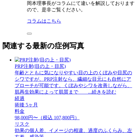
岡本理事長がコラムにて違いを解説しております
ので、是非ご覧ください。
コラムはこちら
関連する最新の症例写真
PRP注射(目の上・目尻)
年齢とともに気になりやすい目の上のくぼみや目尻の
シワですが、PRP注射なら、繊細な目元にも自然にア
プローチが可能です。くぼみやシワを改善しながら、
肌再生効果によって肌質まで ...続きを読む
経過
術後 5ヶ月
料金
98,000円〜（税込 107,800円）
リスク
効果の個人差、イメージの相違、過度のふくらみ、左
右差、感染等