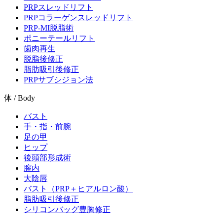
PRPスレッドリフト
PRPコラーゲンスレッドリフト
PRP-MI脱脂術
ポニーテールリフト
歯肉再生
脱脂後修正
脂肪吸引後修正
PRPサブシジョン法
体 / Body
バスト
手・指・前腕
足の甲
ヒップ
後頭部形成術
膣内
大陰唇
バスト（PRP＋ヒアルロン酸）
脂肪吸引後修正
シリコンバッグ豊胸修正