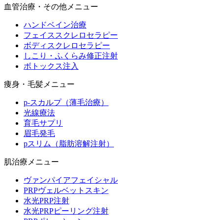
血管治療・その他メニュー
ハンドベイン治療
フェイススクレロセラピー
ボディスクレロセラピー
しこり・ふくらみ修正注射
ボトックス注入
痩身・毛髪メニュー
p-スカルプ（薄毛治療）
光線療法
育毛サプリ
眉毛発毛
pスリム（脂肪溶解注射）
肌治療メニュー
ヴァンパイアフェイシャル
PRPヴェルベットスキン
水光PRP注射
水光PRPピーリング注射