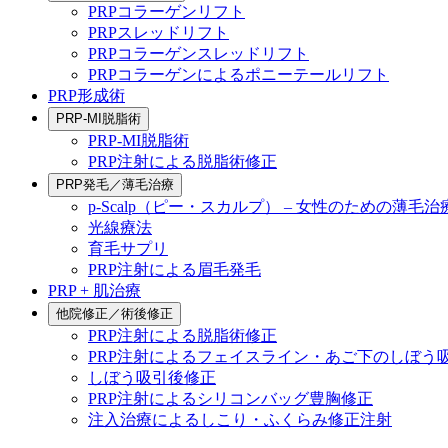
PRPコラーゲンリフト
PRPスレッドリフト
PRPコラーゲンスレッドリフト
PRPコラーゲンによるポニーテールリフト
PRP形成術
PRP-MI脱脂術
PRP-MI脱脂術
PRP注射による脱脂術修正
PRP発毛／薄毛治療
p-Scalp（ピー・スカルプ） – 女性のための薄毛治
光線療法
育毛サプリ
PRP注射による眉毛発毛
PRP + 肌治療
他院修正／術後修正
PRP注射による脱脂術修正
PRP注射によるフェイスライン・あご下のしぼう
しぼう吸引後修正
PRP注射によるシリコンバッグ豊胸修正
注入治療によるしこり・ふくらみ修正注射