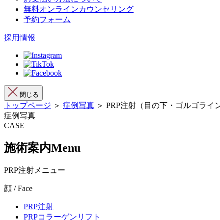
無料オンラインカウンセリング
予約フォーム
採用情報
閉じる
トップページ
＞
症例写真
＞ PRP注射（目の下・ゴルゴライ
症例写真
CASE
施術案内
Menu
PRP注射メニュー
顔 / Face
PRP注射
PRPコラーゲンリフト