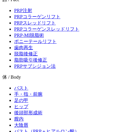
PRP注射
PRPコラーゲンリフト
PRPスレッドリフト
PRPコラーゲンスレッドリフト
PRP-MI脱脂術
ポニーテールリフト
歯肉再生
脱脂後修正
脂肪吸引後修正
PRPサブシジョン法
体 / Body
バスト
手・指・前腕
足の甲
ヒップ
後頭部形成術
膣内
大陰唇
バスト（PRP＋ヒアルロン酸）