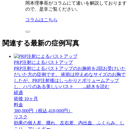
岡本理事長がコラムにて違いを解説しております
ので、是非ご覧ください。
コラムはこちら
関連する最新の症例写真
PRP注射によるバストアップ
PRP注射によるバストアップのお施術を2回お受けいた
だいた方の症例です。 術前は控えめなサイズのお胸で
したが、PRP注射後はしっかりとボリュームアップ
し、ハリのある美しいバスト ...続きを読む
経過
術後 10ヶ月
料金
380,000円（税込 418,000円）
リスク
効果の個人差、腫れ、左右差、内出血、ふくらみ、し
こり、アレルギー