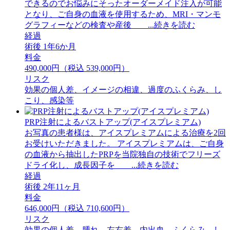
できるのでお悩みにそったオーダーメイド注入が可能
となり、ご自身の血液を使用するため、MRI・マンモ
グラフィーなどの検査や産後 ...続きを読む
経過
術後 1年6か月
料金
490,000円（税込 539,000円）
リスク
効果の個人差、イメージの相違、過度のふくらみ、し
こり、感染等
PRP注射によるバストアップ(アイスプレミアム)
お写真の患者様は、アイスプレミアムによる治療を2回
お受けいただきました。 アイスプレミアムは、ご自身
の血液から抽出したPRPを当院独自の技術でフリーズ
ドライ化し、成長因子を ...続きを読む
経過
術後 2年11ヶ月
料金
646,000円（税込 710,600円）
リスク
効果の個人差、腫れ、左右差、内出血、ふくらみ、し