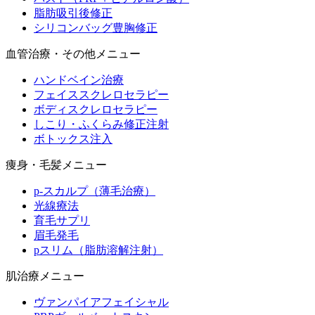
脂肪吸引後修正
シリコンバッグ豊胸修正
血管治療・その他メニュー
ハンドベイン治療
フェイススクレロセラピー
ボディスクレロセラピー
しこり・ふくらみ修正注射
ボトックス注入
痩身・毛髪メニュー
p-スカルプ（薄毛治療）
光線療法
育毛サプリ
眉毛発毛
pスリム（脂肪溶解注射）
肌治療メニュー
ヴァンパイアフェイシャル