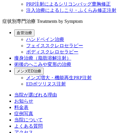
PRP注射によるシリコンバッグ豊胸修正
注入治療によるしこり・ふくらみ修正注射
症状別専門治療
Treatments by Symptom
血管治療
ハンドベイン治療
フェイススクレロセラピー
ボディスクレロセラピー
痩身治療（脂肪溶解注射）
術後のへこみや変形の治療
メンズED治療
メンズ増大・機能再生PRP注射
EDボツリヌス注射
当院が選ばれる理由
お知らせ
料金表
症例写真
当院について
よくある質問
アクセス