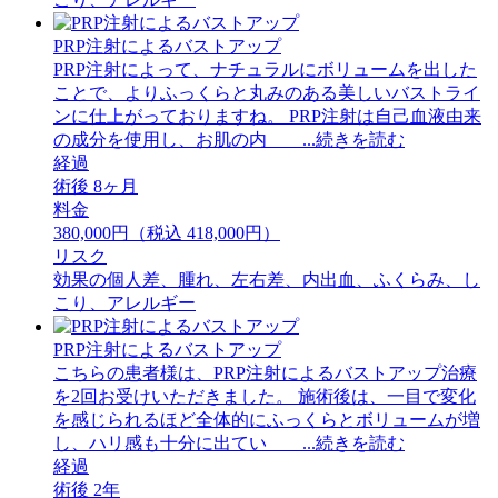
PRP注射によるバストアップ
PRP注射によって、ナチュラルにボリュームを出した
ことで、よりふっくらと丸みのある美しいバストライ
ンに仕上がっておりますね。 PRP注射は自己血液由来
の成分を使用し、お肌の内 ...続きを読む
経過
術後 8ヶ月
料金
380,000円（税込 418,000円）
リスク
効果の個人差、腫れ、左右差、内出血、ふくらみ、し
こり、アレルギー
PRP注射によるバストアップ
こちらの患者様は、PRP注射によるバストアップ治療
を2回お受けいただきました。 施術後は、一目で変化
を感じられるほど全体的にふっくらとボリュームが増
し、ハリ感も十分に出てい ...続きを読む
経過
術後 2年