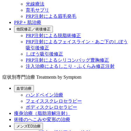
光線療法
育毛サプリ
PRP注射による眉毛発毛
PRP + 肌治療
他院修正／術後修正
PRP注射による脱脂術修正
PRP注射によるフェイスライン・あご下のしぼう
吸引後修正
しぼう吸引後修正
PRP注射によるシリコンバッグ豊胸修正
注入治療によるしこり・ふくらみ修正注射
症状別専門治療
Treatments by Symptom
血管治療
ハンドベイン治療
フェイススクレロセラピー
ボディスクレロセラピー
痩身治療（脂肪溶解注射）
術後のへこみや変形の治療
メンズED治療