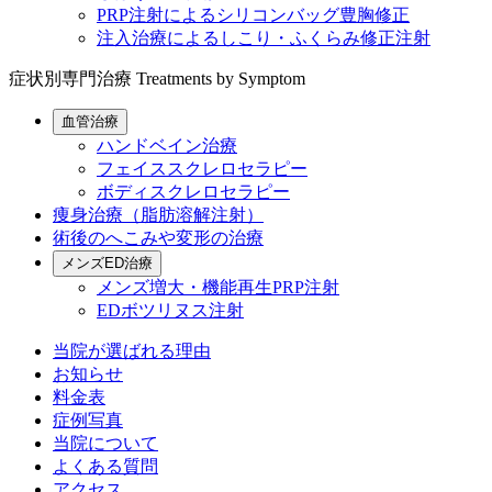
PRP注射によるシリコンバッグ豊胸修正
注入治療によるしこり・ふくらみ修正注射
症状別専門治療
Treatments by Symptom
血管治療
ハンドベイン治療
フェイススクレロセラピー
ボディスクレロセラピー
痩身治療（脂肪溶解注射）
術後のへこみや変形の治療
メンズED治療
メンズ増大・機能再生PRP注射
EDボツリヌス注射
当院が選ばれる理由
お知らせ
料金表
症例写真
当院について
よくある質問
アクセス