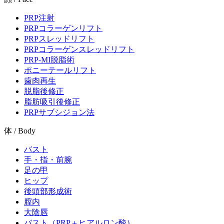
PRP注射
PRPコラーゲンリフト
PRPスレッドリフト
PRPコラーゲンスレッドリフト
PRP-MI脱脂術
ポニーテールリフト
歯肉再生
脱脂後修正
脂肪吸引後修正
PRPサブシジョン法
体 / Body
バスト
手・指・前腕
足の甲
ヒップ
後頭部形成術
膣内
大陰唇
バスト（PRP＋ヒアルロン酸）