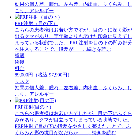
効果の個人差、腫れ、左右差、内出血、ふくらみ、し
こり、アレルギー
PRP注射（目の下）
こちらの患者様はお若い方ですが、目の下に深く影が
出るクマがあり、実年齢よりも老けた印象に見えてし
まっている状態でした。 PRP注射を目の下の凹み部分
へ注入することで、段差が ...続きを読む
経過
術後
料金
89,000円（税込 97,900円）
リスク
効果の個人差、腫れ、左右差、内出血、ふくらみ、し
こり、アレルギー
PRP注射(目の下)
こちらの患者様はお若い方でしたが、目の下にふくら
みがあり、クマが目立ってしまっている状態でした。
PRP注射で目の下の段差をやさしく整えたことで、ふ
くらみと影の境目がなだらか ...続きを読む