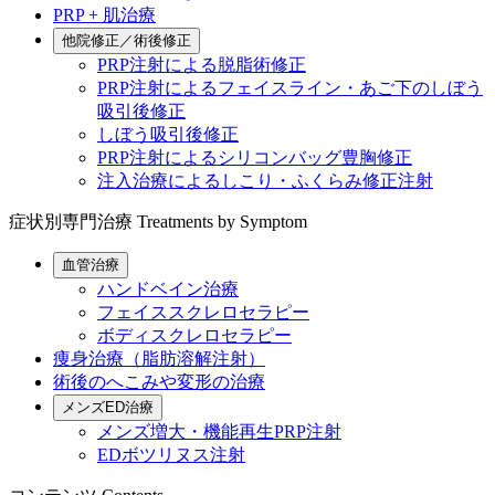
PRP + 肌治療
他院修正／術後修正
PRP注射による脱脂術修正
PRP注射によるフェイスライン・あご下のしぼう
吸引後修正
しぼう吸引後修正
PRP注射によるシリコンバッグ豊胸修正
注入治療によるしこり・ふくらみ修正注射
症状別専門治療
Treatments by Symptom
血管治療
ハンドベイン治療
フェイススクレロセラピー
ボディスクレロセラピー
痩身治療（脂肪溶解注射）
術後のへこみや変形の治療
メンズED治療
メンズ増大・機能再生PRP注射
EDボツリヌス注射