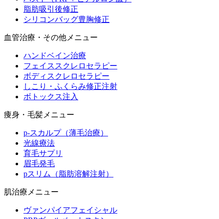
脂肪吸引後修正
シリコンバッグ豊胸修正
血管治療・その他メニュー
ハンドベイン治療
フェイススクレロセラピー
ボディスクレロセラピー
しこり・ふくらみ修正注射
ボトックス注入
痩身・毛髪メニュー
p-スカルプ（薄毛治療）
光線療法
育毛サプリ
眉毛発毛
pスリム（脂肪溶解注射）
肌治療メニュー
ヴァンパイアフェイシャル