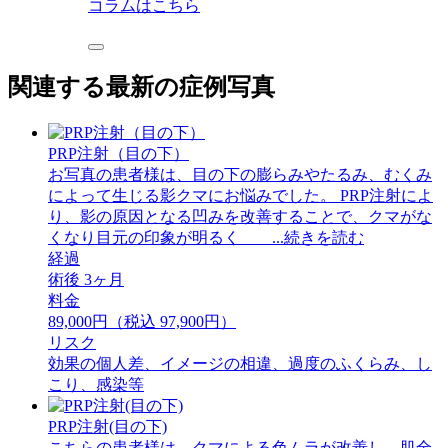
コラムはこちら
関連する最新の症例写真
PRP注射（目の下）
お写真の患者様は、目の下の膨らみやたるみ、むくみ
によって生じる影クマにお悩みでした。 PRP注射によ
り、影の原因となる凹みを改善することで、クマがな
くなり目元の印象が明るく ...続きを読む
経過
術後 3ヶ月
料金
89,000円（税込 97,900円）
リスク
効果の個人差、イメージの相違、過度のふくらみ、し
こり、感染等
PRP注射(目の下)
こちらの患者様は、クマによる色ムラが改善し、肌全