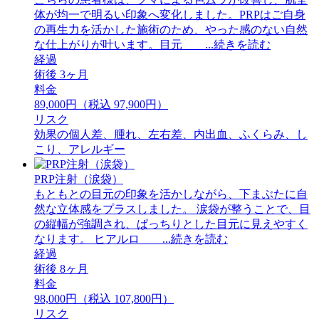
体が均一で明るい印象へ変化しました。PRPはご自身
の再生力を活かした施術のため、やった感のない自然
な仕上がりが叶います。目元 ...続きを読む
経過
術後 3ヶ月
料金
89,000円（税込 97,900円）
リスク
効果の個人差、腫れ、左右差、内出血、ふくらみ、し
こり、アレルギー
PRP注射（涙袋）
もともとの目元の印象を活かしながら、下まぶたに自
然な立体感をプラスしました。 ⁡涙袋が整うことで、目
の縦幅が強調され、ぱっちりとした目元に見えやすく
なります。 ⁡ヒアルロ ...続きを読む
経過
術後 8ヶ月
料金
98,000円（税込 107,800円）
リスク