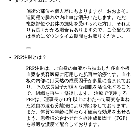
ダウンタイムについて
施術の部位や個人差にもよりますが、おおよそ1
週間程で腫れや内出血は消失いたします。ただ、
複数部位やお体の施術を受けられた方は、それよ
りも長くかかる場合もありますので、ご心配な方
は長めにダウンタイム期間をお取りください。
PRP注射とは？
PRP注射は、ご自身の血液から抽出した多血小板
血漿を美容医療に応用した肌再生治療です。血小
板の内部には天然の成長因子が多量に含まれてお
り、その成長因子が様々な細胞を活性化すること
で、組織を再生・修復します。 治療で使用する
PRPは、理事長が10年以上にわたって研究を重ね
た独自の遠心分離法により抽出をしております。
また、体質や年齢に関わらず確実な効果を出せる
よう、患者様の合わせた医療用成長因子（FGF）
を最適な濃度で配合しております。