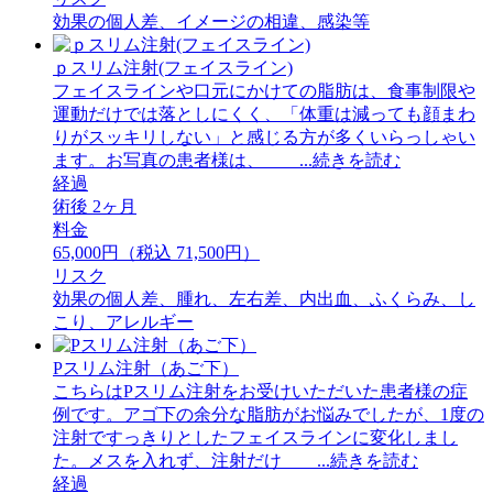
効果の個人差、イメージの相違、感染等
ｐスリム注射(フェイスライン)
フェイスラインや口元にかけての脂肪は、食事制限や
運動だけでは落としにくく、「体重は減っても顔まわ
りがスッキリしない」と感じる方が多くいらっしゃい
ます。お写真の患者様は、 ...続きを読む
経過
術後 2ヶ月
料金
65,000円（税込 71,500円）
リスク
効果の個人差、腫れ、左右差、内出血、ふくらみ、し
こり、アレルギー
Pスリム注射（あご下）
こちらはPスリム注射をお受けいただいた患者様の症
例です。アゴ下の余分な脂肪がお悩みでしたが、1度の
注射ですっきりとしたフェイスラインに変化しまし
た。メスを入れず、注射だけ ...続きを読む
経過