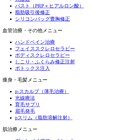
バスト（PRP＋ヒアルロン酸）
脂肪吸引後修正
シリコンバッグ豊胸修正
血管治療・その他メニュー
ハンドベイン治療
フェイススクレロセラピー
ボディスクレロセラピー
しこり・ふくらみ修正注射
ボトックス注入
痩身・毛髪メニュー
p-スカルプ（薄毛治療）
光線療法
育毛サプリ
眉毛発毛
pスリム（脂肪溶解注射）
肌治療メニュー