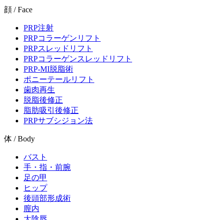
顔 / Face
PRP注射
PRPコラーゲンリフト
PRPスレッドリフト
PRPコラーゲンスレッドリフト
PRP-MI脱脂術
ポニーテールリフト
歯肉再生
脱脂後修正
脂肪吸引後修正
PRPサブシジョン法
体 / Body
バスト
手・指・前腕
足の甲
ヒップ
後頭部形成術
膣内
大陰唇