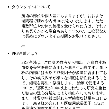
ダウンタイムについて
施術の部位や個人差にもよりますが、おおよそ1
週間程で腫れや内出血は消失いたします。ただ、
複数部位やお体の施術を受けられた方は、それよ
りも長くかかる場合もありますので、ご心配な方
は長めにダウンタイム期間をお取りください。
PRP注射とは？
PRP注射は、ご自身の血液から抽出した多血小板
血漿を美容医療に応用した肌再生治療です。血小
板の内部には天然の成長因子が多量に含まれてお
り、その成長因子が様々な細胞を活性化すること
で、組織を再生・修復します。 治療で使用する
PRPは、理事長が10年以上にわたって研究を重ね
た独自の遠心分離法により抽出をしております。
また、体質や年齢に関わらず確実な効果を出せる
よう、患者様の合わせた医療用成長因子（FGF）
を最適な濃度で配合しております。