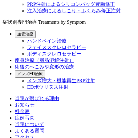
PRP注射によるシリコンバッグ豊胸修正
注入治療によるしこり・ふくらみ修正注射
症状別専門治療
Treatments by Symptom
血管治療
ハンドベイン治療
フェイススクレロセラピー
ボディスクレロセラピー
痩身治療（脂肪溶解注射）
術後のへこみや変形の治療
メンズED治療
メンズ増大・機能再生PRP注射
EDボツリヌス注射
当院が選ばれる理由
お知らせ
料金表
症例写真
当院について
よくある質問
アクセス