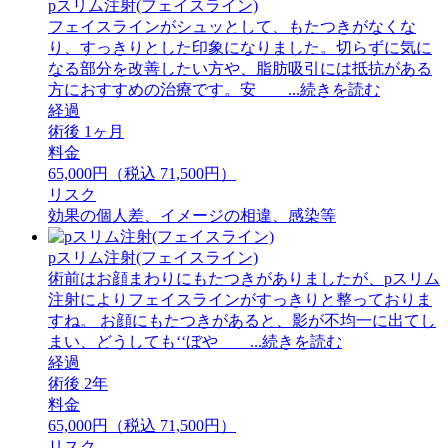
pスリム注射(フェイスライン)
フェイスラインがシュッとして、もたつきがなくな
り、すっきりとした印象になりました。切らずに気に
なる部分を改善したい方や、脂肪吸引には抵抗がある
方におすすめの治療です。安 ...続きを読む
経過
術後 1ヶ月
料金
65,000円（税込 71,500円）
リスク
効果の個人差、イメージの相違、感染等
pスリム注射(フェイスライン)
術前はお顔まわりにもたつきがありましたが、pスリム
注射によりフェイスラインがすっきりと整っておりま
すね。 お顔にもたつきがあると、影が不均一に出てし
まい、どうしても‘‘ぼや ...続きを読む
経過
術後 2年
料金
65,000円（税込 71,500円）
リスク