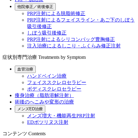
他院修正／術後修正
PRP注射による脱脂術修正
PRP注射によるフェイスライン・あご下のしぼう
吸引後修正
しぼう吸引後修正
PRP注射によるシリコンバッグ豊胸修正
注入治療によるしこり・ふくらみ修正注射
症状別専門治療
Treatments by Symptom
血管治療
ハンドベイン治療
フェイススクレロセラピー
ボディスクレロセラピー
痩身治療（脂肪溶解注射）
術後のへこみや変形の治療
メンズED治療
メンズ増大・機能再生PRP注射
EDボツリヌス注射
コンテンツ
Contents