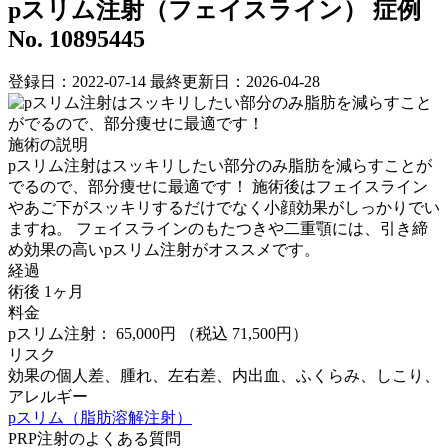
pスリム注射（フェイスライン）
症例
No. 10895445
登録日：2022-07-14
最終更新日：2026-04-28
施術の説明
pスリム注射はスッキリしたい部分のみ脂肪を減らすことが
でるので、部分痩せに最適です！ ⁡施術後はフェイスライン
やあご下がスッキリするだけでなく小顔効果がしっかりでい
ますね。 フェイスラインのもたつきや二重顎には、引き締
め効果の高いpスリム注射がオススメです。 ⁡
経過
術後 1ヶ月
料金
pスリム注射： 65,000円
（税込 71,500円）
リスク
効果の個人差、腫れ、左右差、内出血、ふくらみ、しこり、
アレルギー
pスリム（脂肪溶解注射）
PRP注射のよくある質問