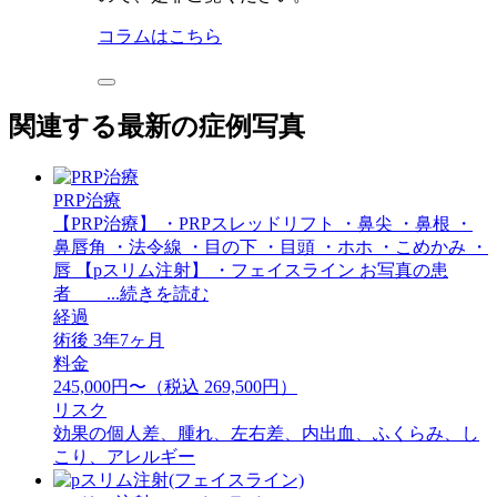
コラムはこちら
関連する最新の症例写真
PRP治療
【PRP治療】 ・PRPスレッドリフト ・鼻尖 ・鼻根 ・
鼻唇角 ・法令線 ・目の下 ・目頭 ・ホホ ・こめかみ ・
唇 【pスリム注射】 ・フェイスライン お写真の患
者 ...続きを読む
経過
術後 3年7ヶ月
料金
245,000円〜（税込 269,500円）
リスク
効果の個人差、腫れ、左右差、内出血、ふくらみ、し
こり、アレルギー