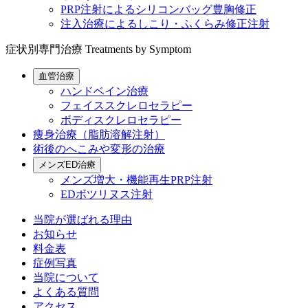
PRP注射によるシリコンバッグ豊胸修正
注入治療によるしこり・ふくらみ修正注射
症状別専門治療
Treatments by Symptom
血管治療
ハンドベイン治療
フェイススクレロセラピー
ボディスクレロセラピー
痩身治療（脂肪溶解注射）
術後のへこみや変形の治療
メンズED治療
メンズ増大・機能再生PRP注射
EDボツリヌス注射
当院が選ばれる理由
お知らせ
料金表
症例写真
当院について
よくある質問
アクセス