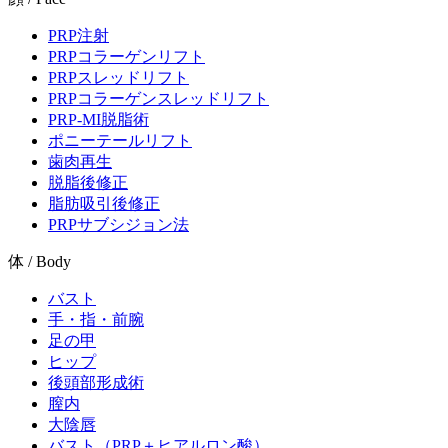
PRP注射
PRPコラーゲンリフト
PRPスレッドリフト
PRPコラーゲンスレッドリフト
PRP-MI脱脂術
ポニーテールリフト
歯肉再生
脱脂後修正
脂肪吸引後修正
PRPサブシジョン法
体 / Body
バスト
手・指・前腕
足の甲
ヒップ
後頭部形成術
膣内
大陰唇
バスト（PRP＋ヒアルロン酸）