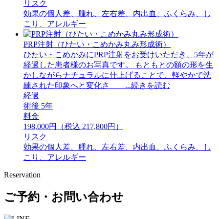
リスク
効果の個人差、腫れ、左右差、内出血、ふくらみ、し
こり、アレルギー
PRP注射（ひたい・こめかみ丸み形成術）
ひたい・こめかみにPRP注射をお受けいただき、5年が
経過した患者様のお写真です。 もともとの額の形を生
かしながらナチュラルに仕上げることで、軽やかで洗
練された印象へと変化さ ...続きを読む
経過
術後 5年
料金
198,000円（税込 217,800円）
リスク
効果の個人差、腫れ、左右差、内出血、ふくらみ、し
こり、アレルギー
Reservation
ご予約・お問い合わせ