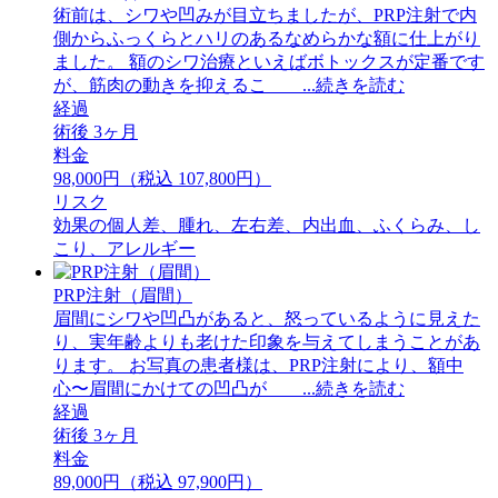
術前は、シワや凹みが目立ちましたが、PRP注射で内
側からふっくらとハリのあるなめらかな額に仕上がり
ました。 額のシワ治療といえばボトックスが定番です
が、筋肉の動きを抑えるこ ...続きを読む
経過
術後 3ヶ月
料金
98,000円（税込 107,800円）
リスク
効果の個人差、腫れ、左右差、内出血、ふくらみ、し
こり、アレルギー
PRP注射（眉間）
眉間にシワや凹凸があると、怒っているように見えた
り、実年齢よりも老けた印象を与えてしまうことがあ
ります。 お写真の患者様は、PRP注射により、額中
心〜眉間にかけての凹凸が ...続きを読む
経過
術後 3ヶ月
料金
89,000円（税込 97,900円）