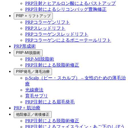
PRP注射とヒアルロン酸によるバストアップ
PRP注射によるシリコンバッグ豊胸修正
PRP + リフトアップ
PRPコラーゲンリフト
PRPスレッドリフト
PRPコラーゲンスレッドリフト
PRPコラーゲンによるポニーテールリフト
PRP形成術
PRP-MI脱脂術
PRP-MI脱脂術
PRP注射による脱脂術修正
PRP発毛／薄毛治療
p-Scalp（ピー・スカルプ） – 女性のための薄毛治
療
光線療法
育毛サプリ
PRP注射による眉毛発毛
PRP + 肌治療
他院修正／術後修正
PRP注射による脱脂術修正
PRP注射によるフェイスライン・あご下のしぼう