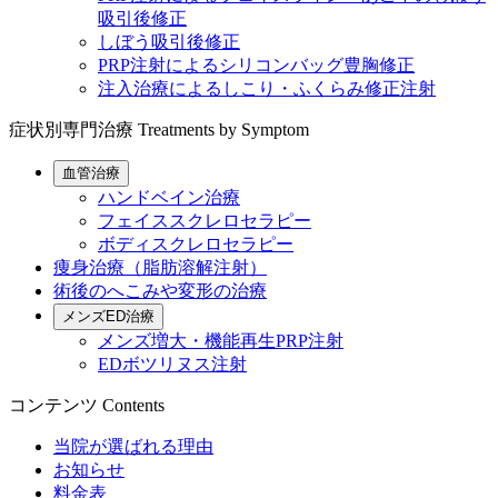
吸引後修正
しぼう吸引後修正
PRP注射によるシリコンバッグ豊胸修正
注入治療によるしこり・ふくらみ修正注射
症状別専門治療
Treatments by Symptom
血管治療
ハンドベイン治療
フェイススクレロセラピー
ボディスクレロセラピー
痩身治療（脂肪溶解注射）
術後のへこみや変形の治療
メンズED治療
メンズ増大・機能再生PRP注射
EDボツリヌス注射
コンテンツ
Contents
当院が選ばれる理由
お知らせ
料金表