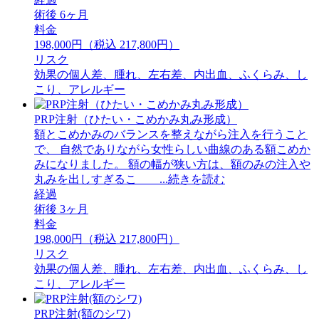
術後 6ヶ月
料金
198,000円（税込 217,800円）
リスク
効果の個人差、腫れ、左右差、内出血、ふくらみ、し
こり、アレルギー
PRP注射（ひたい・こめかみ丸み形成）
額とこめかみのバランスを整えながら注入を行うこと
で、 自然でありながら女性らしい曲線のある額こめか
みになりました。 額の幅が狭い方は、額のみの注入や
丸みを出しすぎるこ ...続きを読む
経過
術後 3ヶ月
料金
198,000円（税込 217,800円）
リスク
効果の個人差、腫れ、左右差、内出血、ふくらみ、し
こり、アレルギー
PRP注射(額のシワ)