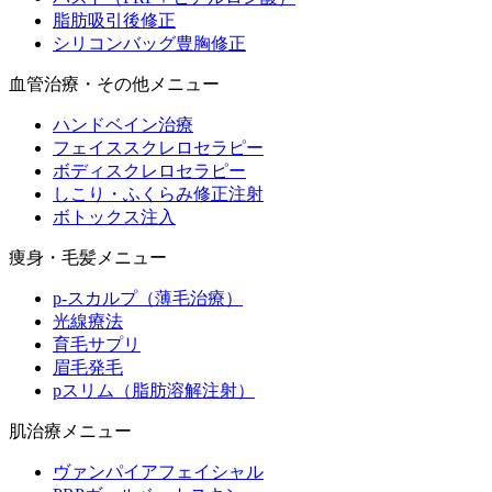
脂肪吸引後修正
シリコンバッグ豊胸修正
血管治療・その他メニュー
ハンドベイン治療
フェイススクレロセラピー
ボディスクレロセラピー
しこり・ふくらみ修正注射
ボトックス注入
痩身・毛髪メニュー
p-スカルプ（薄毛治療）
光線療法
育毛サプリ
眉毛発毛
pスリム（脂肪溶解注射）
肌治療メニュー
ヴァンパイアフェイシャル