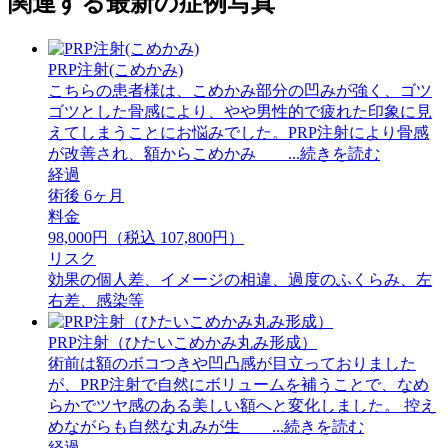
関連する最新の症例写真
PRP注射(こめかみ)
こちらの患者様は、こめかみ部分の凹みが強く、ゴツ
ゴツとした骨感により、やや男性的で疲れた印象に見
えてしまうことにお悩みでした。PRP注射により骨感
が改善され、額からこめかみ ...続きを読む
経過
術後 6ヶ月
料金
98,000円（税込 107,800円）
リスク
効果の個人差、イメージの相違、過度のふくらみ、左
右差、感染等
PRP注射（ひたいこめかみ丸み形成）
術前は額のボコつきや凹凸感が目立っておりました
が、PRP注射で自然にボリュームを補うことで、なめ
らかでツヤ感のある美しい額へと変化しました。 ⁡控え
めながらも自然な丸みが生 ...続きを読む
経過