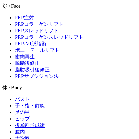
顔 / Face
PRP注射
PRPコラーゲンリフト
PRPスレッドリフト
PRPコラーゲンスレッドリフト
PRP-MI脱脂術
ポニーテールリフト
歯肉再生
脱脂後修正
脂肪吸引後修正
PRPサブシジョン法
体 / Body
バスト
手・指・前腕
足の甲
ヒップ
後頭部形成術
膣内
大陰唇