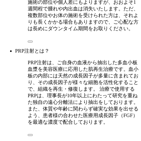
施術の部位や個人差にもよりますが、おおよそ1
週間程で腫れや内出血は消失いたします。ただ、
複数部位やお体の施術を受けられた方は、それよ
りも長くかかる場合もありますので、ご心配な方
は長めにダウンタイム期間をお取りください。
PRP注射とは？
PRP注射は、ご自身の血液から抽出した多血小板
血漿を美容医療に応用した肌再生治療です。血小
板の内部には天然の成長因子が多量に含まれてお
り、その成長因子が様々な細胞を活性化すること
で、組織を再生・修復します。 治療で使用する
PRPは、理事長が10年以上にわたって研究を重ね
た独自の遠心分離法により抽出をしております。
また、体質や年齢に関わらず確実な効果を出せる
よう、患者様の合わせた医療用成長因子（FGF）
を最適な濃度で配合しております。