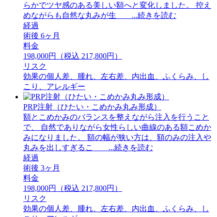
らかでツヤ感のある美しい額へと変化しました。 ⁡控え
めながらも自然な丸みが生 ...続きを読む
経過
術後 6ヶ月
料金
198,000円（税込 217,800円）
リスク
効果の個人差、腫れ、左右差、内出血、ふくらみ、し
こり、アレルギー
PRP注射（ひたい・こめかみ丸み形成）
額とこめかみのバランスを整えながら注入を行うこと
で、 自然でありながら女性らしい曲線のある額こめか
みになりました。 額の幅が狭い方は、額のみの注入や
丸みを出しすぎるこ ...続きを読む
経過
術後 3ヶ月
料金
198,000円（税込 217,800円）
リスク
効果の個人差、腫れ、左右差、内出血、ふくらみ、し