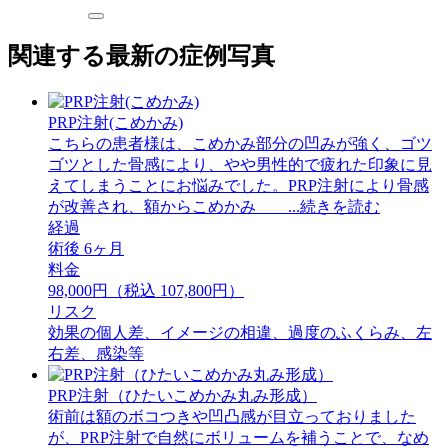
関連する最新の症例写真
PRP注射(こめかみ)
こちらの患者様は、こめかみ部分の凹みが強く、ゴツ
ゴツとした骨感により、やや男性的で疲れた印象に見
えてしまうことにお悩みでした。PRP注射により骨感
が改善され、額からこめかみ ...続きを読む
経過
術後 6ヶ月
料金
98,000円（税込 107,800円）
リスク
効果の個人差、イメージの相違、過度のふくらみ、左
右差、感染等
PRP注射（ひたいこめかみ丸み形成）
術前は額のボコつきや凹凸感が目立っておりました
が、PRP注射で自然にボリュームを補うことで、なめ