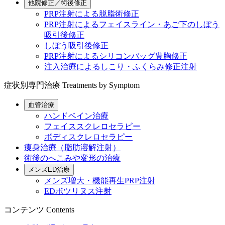
他院修正／術後修正
PRP注射による脱脂術修正
PRP注射によるフェイスライン・あご下のしぼう
吸引後修正
しぼう吸引後修正
PRP注射によるシリコンバッグ豊胸修正
注入治療によるしこり・ふくらみ修正注射
症状別専門治療
Treatments by Symptom
血管治療
ハンドベイン治療
フェイススクレロセラピー
ボディスクレロセラピー
痩身治療（脂肪溶解注射）
術後のへこみや変形の治療
メンズED治療
メンズ増大・機能再生PRP注射
EDボツリヌス注射
コンテンツ
Contents