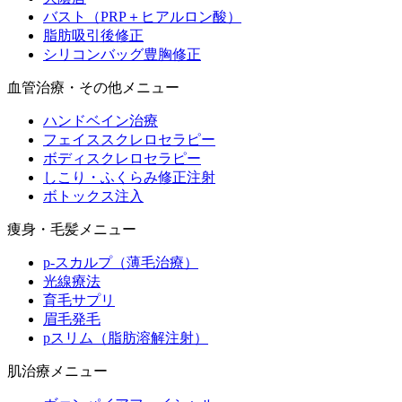
バスト（PRP＋ヒアルロン酸）
脂肪吸引後修正
シリコンバッグ豊胸修正
血管治療・その他メニュー
ハンドベイン治療
フェイススクレロセラピー
ボディスクレロセラピー
しこり・ふくらみ修正注射
ボトックス注入
痩身・毛髪メニュー
p-スカルプ（薄毛治療）
光線療法
育毛サプリ
眉毛発毛
pスリム（脂肪溶解注射）
肌治療メニュー