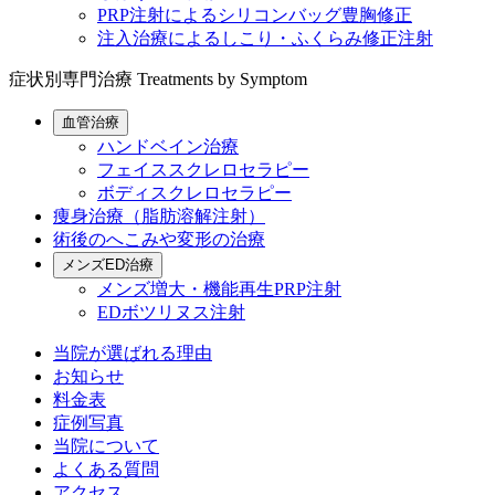
PRP注射によるシリコンバッグ豊胸修正
注入治療によるしこり・ふくらみ修正注射
症状別専門治療
Treatments by Symptom
血管治療
ハンドベイン治療
フェイススクレロセラピー
ボディスクレロセラピー
痩身治療（脂肪溶解注射）
術後のへこみや変形の治療
メンズED治療
メンズ増大・機能再生PRP注射
EDボツリヌス注射
当院が選ばれる理由
お知らせ
料金表
症例写真
当院について
よくある質問
アクセス