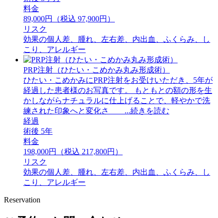
料金
89,000円（税込 97,900円）
リスク
効果の個人差、腫れ、左右差、内出血、ふくらみ、し
こり、アレルギー
PRP注射（ひたい・こめかみ丸み形成術）
ひたい・こめかみにPRP注射をお受けいただき、5年が
経過した患者様のお写真です。 もともとの額の形を生
かしながらナチュラルに仕上げることで、軽やかで洗
練された印象へと変化さ ...続きを読む
経過
術後 5年
料金
198,000円（税込 217,800円）
リスク
効果の個人差、腫れ、左右差、内出血、ふくらみ、し
こり、アレルギー
Reservation