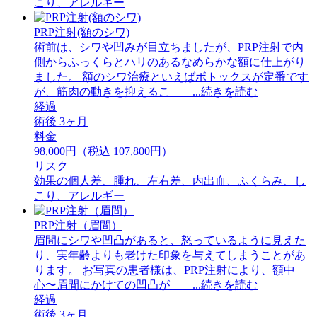
こり、アレルギー
PRP注射(額のシワ)
術前は、シワや凹みが目立ちましたが、PRP注射で内
側からふっくらとハリのあるなめらかな額に仕上がり
ました。 額のシワ治療といえばボトックスが定番です
が、筋肉の動きを抑えるこ ...続きを読む
経過
術後 3ヶ月
料金
98,000円（税込 107,800円）
リスク
効果の個人差、腫れ、左右差、内出血、ふくらみ、し
こり、アレルギー
PRP注射（眉間）
眉間にシワや凹凸があると、怒っているように見えた
り、実年齢よりも老けた印象を与えてしまうことがあ
ります。 お写真の患者様は、PRP注射により、額中
心〜眉間にかけての凹凸が ...続きを読む
経過
術後 3ヶ月