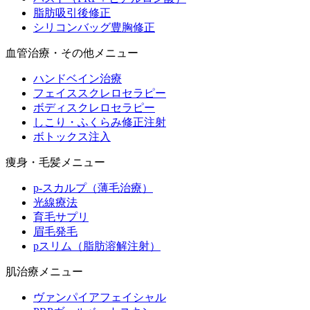
脂肪吸引後修正
シリコンバッグ豊胸修正
血管治療・その他メニュー
ハンドベイン治療
フェイススクレロセラピー
ボディスクレロセラピー
しこり・ふくらみ修正注射
ボトックス注入
痩身・毛髪メニュー
p-スカルプ（薄毛治療）
光線療法
育毛サプリ
眉毛発毛
pスリム（脂肪溶解注射）
肌治療メニュー
ヴァンパイアフェイシャル