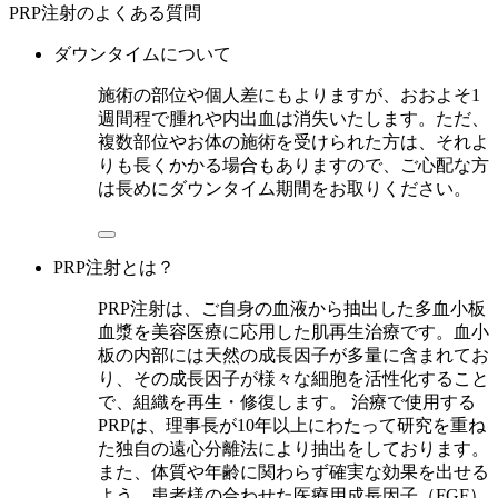
PRP注射のよくある質問
ダウンタイムについて
施術の部位や個人差にもよりますが、おおよそ1
週間程で腫れや内出血は消失いたします。ただ、
複数部位やお体の施術を受けられた方は、それよ
りも長くかかる場合もありますので、ご心配な方
は長めにダウンタイム期間をお取りください。
PRP注射とは？
PRP注射は、ご自身の血液から抽出した多血小板
血漿を美容医療に応用した肌再生治療です。血小
板の内部には天然の成長因子が多量に含まれてお
り、その成長因子が様々な細胞を活性化すること
で、組織を再生・修復します。 治療で使用する
PRPは、理事長が10年以上にわたって研究を重ね
た独自の遠心分離法により抽出をしております。
また、体質や年齢に関わらず確実な効果を出せる
よう、患者様の合わせた医療用成長因子（FGF）