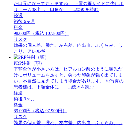
た口元になっておりますね。 ⁡上唇の両サイドに少しボ
リュームを出し、口角が ...続きを読む
経過
術後 6ヶ月
料金
98,000円（税込 107,800円）
リスク
効果の個人差、腫れ、左右差、内出血、ふくらみ、し
こり、アレルギー
PRP注射（顎）
下顎全体が小さい方は、ヒアルロン酸のように顎先だ
けにボリュームを足すと、尖った印象が強く出てしま
い、不自然に見えてしまう場合があります。 お写真の
患者様は、下顎全体に ...続きを読む
経過
術後 9ヶ月
料金
89,000円（税込 97,900円）
リスク
効果の個人差、腫れ、左右差、内出血、ふくらみ、し