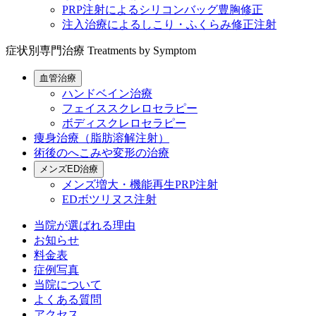
PRP注射によるシリコンバッグ豊胸修正
注入治療によるしこり・ふくらみ修正注射
症状別専門治療
Treatments by Symptom
血管治療
ハンドベイン治療
フェイススクレロセラピー
ボディスクレロセラピー
痩身治療（脂肪溶解注射）
術後のへこみや変形の治療
メンズED治療
メンズ増大・機能再生PRP注射
EDボツリヌス注射
当院が選ばれる理由
お知らせ
料金表
症例写真
当院について
よくある質問
アクセス