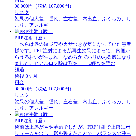
98,000円（税込 107,800円）
リスク
効果の個人差、腫れ、左右差、内出血、ふくらみ、し
こり、アレルギー
PRP注射（唇）
こちらは唇の縦ジワやカサつきが気になっていた患者
様です。PRP注射による肌再生効果によって、内側か
らうるおいが生まれ、なめらかでハリのある唇になり
ました。ヒアルロン酸は形を ...続きを読む
経過
術後 8ヶ月
料金
98,000円（税込 107,800円）
リスク
効果の個人差、腫れ、左右差、内出血、ふくらみ、し
こり、アレルギー
PRP注射（唇）
術前は上唇がやや薄めでしたが、PRP注射で上唇にボ
リュームを出し、形を整えたことで、バランスの整っ