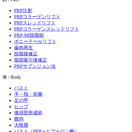
PRP注射
PRPコラーゲンリフト
PRPスレッドリフト
PRPコラーゲンスレッドリフト
PRP-MI脱脂術
ポニーテールリフト
歯肉再生
脱脂後修正
脂肪吸引後修正
PRPサブシジョン法
体 / Body
バスト
手・指・前腕
足の甲
ヒップ
後頭部形成術
膣内
大陰唇
バスト（PRP＋ヒアルロン酸）