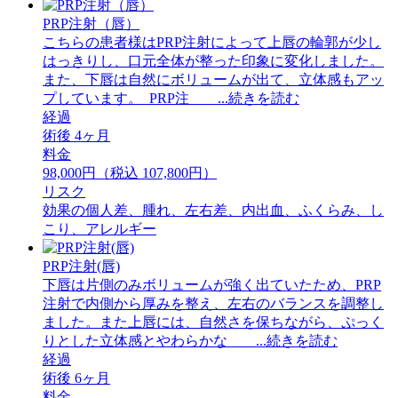
PRP注射（唇）
こちらの患者様はPRP注射によって上唇の輪郭が少し
はっきりし、口元全体が整った印象に変化しました。
また、下唇は自然にボリュームが出て、立体感もアッ
プしています。 ⁡ PRP注 ...続きを読む
経過
術後 4ヶ月
料金
98,000円（税込 107,800円）
リスク
効果の個人差、腫れ、左右差、内出血、ふくらみ、し
こり、アレルギー
PRP注射(唇)
下唇は片側のみボリュームが強く出ていたため、PRP
注射で内側から厚みを整え、左右のバランスを調整し
ました。また上唇には、自然さを保ちながら、ぷっく
りとした立体感とやわらかな ...続きを読む
経過
術後 6ヶ月
料金