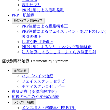
育毛サプリ
PRP注射による眉毛発毛
PRP + 肌治療
他院修正／術後修正
PRP注射による脱脂術修正
PRP注射によるフェイスライン・あご下のしぼう
吸引後修正
しぼう吸引後修正
PRP注射によるシリコンバッグ豊胸修正
注入治療によるしこり・ふくらみ修正注射
症状別専門治療
Treatments by Symptom
血管治療
ハンドベイン治療
フェイススクレロセラピー
ボディスクレロセラピー
痩身治療（脂肪溶解注射）
術後のへこみや変形の治療
メンズED治療
メンズ増大・機能再生PRP注射