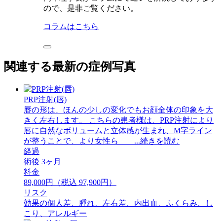
ので、是非ご覧ください。
コラムはこちら
関連する最新の症例写真
PRP注射(唇)
唇の形は、ほんの少しの変化でもお顔全体の印象を大
きく左右します。 こちらの患者様は、PRP注射により
唇に自然なボリュームと立体感が生まれ、M字ライン
が整うことで、より女性ら ...続きを読む
経過
術後 3ヶ月
料金
89,000円（税込 97,900円）
リスク
効果の個人差、腫れ、左右差、内出血、ふくらみ、し
こり、アレルギー