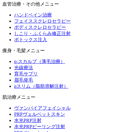
血管治療・その他メニュー
ハンドベイン治療
フェイススクレロセラピー
ボディスクレロセラピー
しこり・ふくらみ修正注射
ボトックス注入
痩身・毛髪メニュー
p-スカルプ（薄毛治療）
光線療法
育毛サプリ
眉毛発毛
pスリム（脂肪溶解注射）
肌治療メニュー
ヴァンパイアフェイシャル
PRPヴェルベットスキン
水光PRP注射
水光PRPピーリング注射