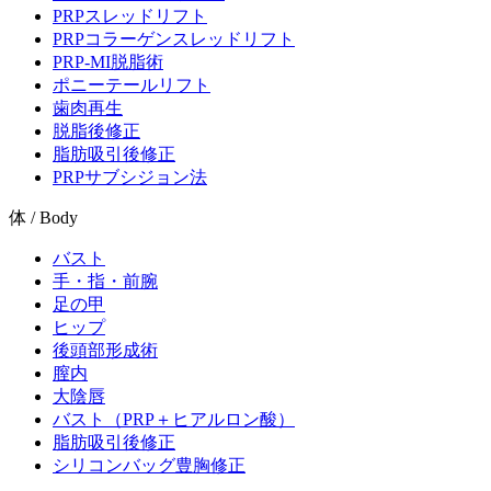
PRPスレッドリフト
PRPコラーゲンスレッドリフト
PRP-MI脱脂術
ポニーテールリフト
歯肉再生
脱脂後修正
脂肪吸引後修正
PRPサブシジョン法
体 / Body
バスト
手・指・前腕
足の甲
ヒップ
後頭部形成術
膣内
大陰唇
バスト（PRP＋ヒアルロン酸）
脂肪吸引後修正
シリコンバッグ豊胸修正