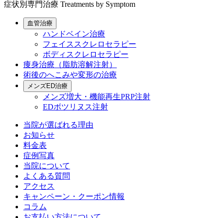
症状別専門治療
Treatments by Symptom
血管治療
ハンドベイン治療
フェイススクレロセラピー
ボディスクレロセラピー
痩身治療（脂肪溶解注射）
術後のへこみや変形の治療
メンズED治療
メンズ増大・機能再生PRP注射
EDボツリヌス注射
当院が選ばれる理由
お知らせ
料金表
症例写真
当院について
よくある質問
アクセス
キャンペーン・クーポン情報
コラム
お支払い方法について