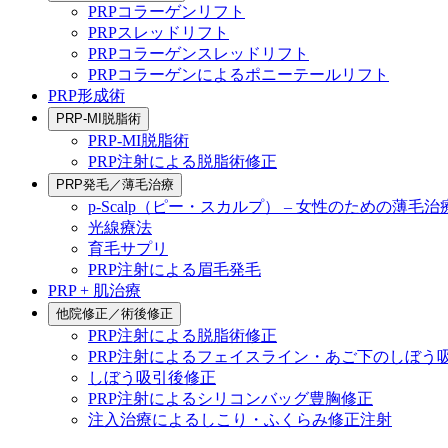
PRPコラーゲンリフト
PRPスレッドリフト
PRPコラーゲンスレッドリフト
PRPコラーゲンによるポニーテールリフト
PRP形成術
PRP-MI脱脂術
PRP-MI脱脂術
PRP注射による脱脂術修正
PRP発毛／薄毛治療
p-Scalp（ピー・スカルプ） – 女性のための薄毛治
光線療法
育毛サプリ
PRP注射による眉毛発毛
PRP + 肌治療
他院修正／術後修正
PRP注射による脱脂術修正
PRP注射によるフェイスライン・あご下のしぼう
しぼう吸引後修正
PRP注射によるシリコンバッグ豊胸修正
注入治療によるしこり・ふくらみ修正注射